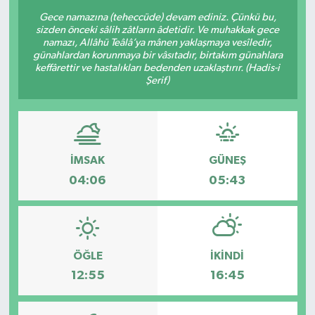
Gece namazına (teheccüde) devam ediniz. Çünkü bu,
sizden önceki sâlih zâtların âdetidir. Ve muhakkak gece
namazı, Allâhü Teâlâ’ya mânen yaklaşmaya vesîledir,
günahlardan korunmaya bir vâsıtadır, birtakım günahlara
keffârettir ve hastalıkları bedenden uzaklaştırır. (Hadis-i
Şerif)
İMSAK
GÜNEŞ
04:06
05:43
ÖĞLE
İKINDI
12:55
16:45