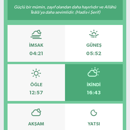
Güçlü bir mümin, zayıf olandan daha hayırlıdır ve Allâhü
Teâlâ’ya daha sevimlidir. (Hadis-i Şerif)
İMSAK
GÜNEŞ
04:21
05:52
ÖĞLE
İKINDI
12:57
16:43
AKŞAM
YATSI