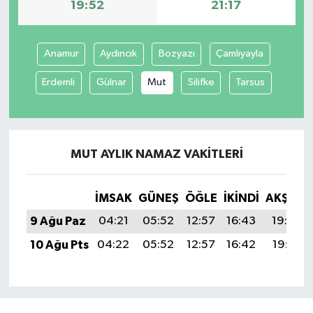
19:52
21:17
Anamur
Aydıncık
Bozyazı
Çamlıyayla
Erdemli
Gülnar
Mut
Silifke
Tarsus
MUT AYLIK NAMAZ VAKITLERI
İMSAK
GÜNEŞ
ÖĞLE
İKINDI
AKŞAM
9 Ağu Paz
04:21
05:52
12:57
16:43
19:52
10 Ağu Pts
04:22
05:52
12:57
16:42
19:51