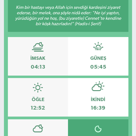
Kim bir hastayı veya Allah için sevdiği kardeşini ziyaret
ederse, bir melek, ona şöyle nidâ eder: "Ne iyi yaptın,
yürüdüğün yol ne hoş, (bu ziyaretle) Cennet’te kendine
bir köşk hazırladın!" (Hadis-i Şerif)
İMSAK
GÜNEŞ
04:13
05:45
ÖĞLE
İKINDI
12:52
16:39