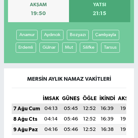
AKŞAM
YATSI
19:50
21:15
Anamur
Aydıncık
Bozyazı
Çamlıyayla
Erdemli
Gülnar
Mut
Silifke
Tarsus
MERSIN AYLIK NAMAZ VAKITLERI
İMSAK
GÜNEŞ
ÖĞLE
İKINDI
AKŞAM
7 Ağu Cum
04:13
05:45
12:52
16:39
19:50
8 Ağu Cts
04:14
05:46
12:52
16:39
19:49
9 Ağu Paz
04:16
05:46
12:52
16:38
19:48