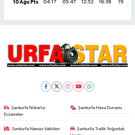
10 Ağu Pts
04:17
05:47
12:52
16:38
19:47
Şanlıurfa Nöbetçi
Şanlıurfa Hava Durumu
Eczaneler
Şanlıurfa Namaz Vakitleri
Şanlıurfa Trafik Yoğunluk