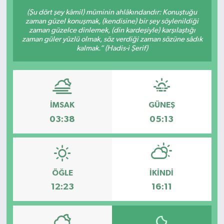
(Şu dört şey kâmil) müminin ahlâkındandır: Konuştuğu
zaman güzel konuşmak, (kendisine) bir şey söylenildiği
zaman güzelce dinlemek, (din kardeşiyle) karşılaştığı
zaman güler yüzlü olmak, söz verdiği zaman sözüne sâdık
kalmak.” (Hadis-i Şerif)
İMSAK
GÜNEŞ
03:38
05:13
ÖĞLE
İKINDI
12:23
16:11