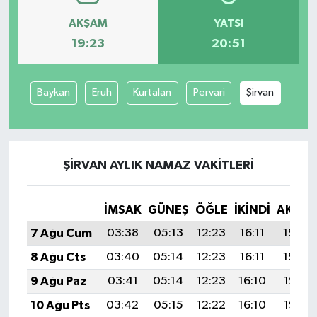
AKŞAM
YATSI
19:23
20:51
Baykan
Eruh
Kurtalan
Pervari
Şirvan
ŞIRVAN AYLIK NAMAZ VAKITLERI
İMSAK
GÜNEŞ
ÖĞLE
İKINDI
AKŞA
7 Ağu Cum
03:38
05:13
12:23
16:11
19:23
8 Ağu Cts
03:40
05:14
12:23
16:11
19:22
9 Ağu Paz
03:41
05:14
12:23
16:10
19:21
10 Ağu Pts
03:42
05:15
12:22
16:10
19:19