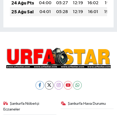
24 Ağu Pts
04:00
05:27
12:19
16:02
19:01
25 Ağu Sal
04:01
05:28
12:19
16:01
19:00
Şanlıurfa Nöbetçi
Şanlıurfa Hava Durumu
Eczaneler