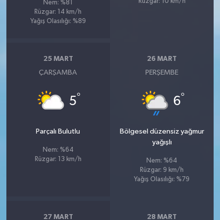
Rüzgar: 10 km/h
Nem: %81
Rüzgar: 14 km/h
Yağış Olasılığı: %89
25 MART
26 MART
ÇARŞAMBA
PERŞEMBE
°
°
5
6
Parçalı Bulutlu
Bölgesel düzensiz yağmur
yağışlı
Nem: %64
Rüzgar: 13 km/h
Nem: %64
Rüzgar: 9 km/h
Yağış Olasılığı: %79
27 MART
28 MART