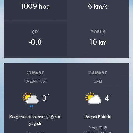
1009
6
hpa
km/s
ÇIY
GÖRÜŞ
-0.8
10
km
23 MART
24 MART
PAZARTESI
SALI
°
°
3
4
Bölgesel düzensiz yağmur
Parçalı Bulutlu
yağışlı
Nem: %66