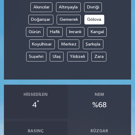
Akıncılar
Altınyayla
Divriği
Doğanşar
Gemerek
Gölova
Gürün
Hafik
İmranlı
Kangal
Koyulhisar
Merkez
Şarkışla
Suşehri
Ulaş
Yıldızeli
Zara
HISSEDILEN
NEM
°
4
%68
BASINÇ
RÜZGAR