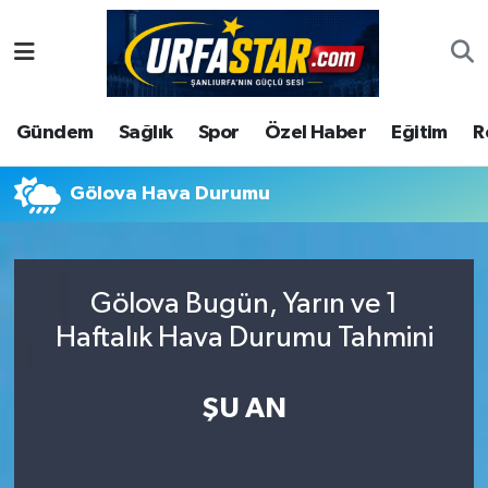
ASAYİS
Şanlıurfa Nöbetçi Eczaneler
Gündem
Sağlık
Spor
Özel Haber
Eğitim
R
ÇEVRE
Şanlıurfa Hava Durumu
DUNYA
Şanlıurfa Namaz Vakitleri
Gölova Hava Durumu
Eğitim
Şanlıurfa Trafik Yoğunluk Haritası
Gölova Bugün, Yarın ve 1
Ekonomi
Süper Lig Puan Durumu ve Fikstür
Haftalık Hava Durumu Tahmini
Gündem
Tüm Manşetler
ŞU AN
Kültür
Son Dakika Haberleri
Magazin
Haber Arşivi