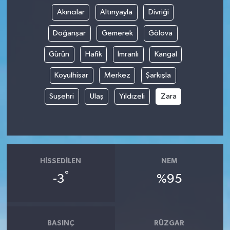
Akıncılar
Altınyayla
Divriği
Doğanşar
Gemerek
Gölova
Gürün
Hafik
İmranlı
Kangal
Koyulhisar
Merkez
Şarkışla
Suşehri
Ulaş
Yıldızeli
Zara
HISSEDILEN
NEM
°
-3
%95
BASINÇ
RÜZGAR