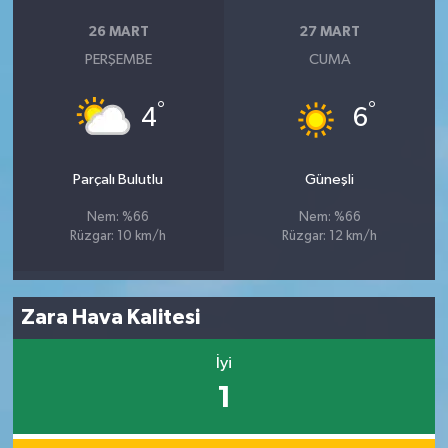
26 MART
27 MART
PERŞEMBE
CUMA
°
°
4
6
Parçalı Bulutlu
Güneşli
Nem: %66
Nem: %66
Rüzgar: 10 km/h
Rüzgar: 12 km/h
Zara Hava Kalitesi
İyi
1