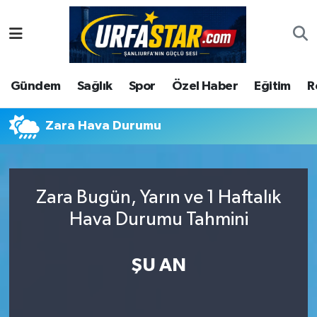
ASAYİS
Şanlıurfa Nöbetçi Eczaneler
Gündem
Sağlık
Spor
Özel Haber
Eğitim
R
ÇEVRE
Şanlıurfa Hava Durumu
DUNYA
Şanlıurfa Namaz Vakitleri
Zara Hava Durumu
Eğitim
Şanlıurfa Trafik Yoğunluk Haritası
Zara Bugün, Yarın ve 1 Haftalık
Ekonomi
Süper Lig Puan Durumu ve Fikstür
Hava Durumu Tahmini
Gündem
Tüm Manşetler
ŞU AN
Kültür
Son Dakika Haberleri
Magazin
Haber Arşivi