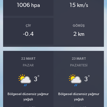
1006
15
hpa
km/s
ÇIY
GÖRÜŞ
-0.4
2
km
22 MART
23 MART
PAZAR
PAZARTESI
°
°
3
3
Bölgesel düzensiz yağmur
Bölgesel düzensiz yağmur
yağışlı
yağışlı