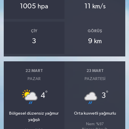
1005
11
hpa
km/s
ÇIY
GÖRÜŞ
3
9
km
22 MART
23 MART
PAZAR
PAZARTESI
°
°
4
3
Bölgesel düzensiz yağmur
Orta kuvvetli yağmurlu
yağışlı
Nem: %97