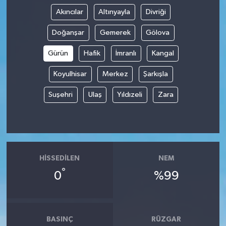
Akıncılar
Altınyayla
Divriği
Doğanşar
Gemerek
Gölova
Gürün
Hafik
İmranlı
Kangal
Koyulhisar
Merkez
Şarkışla
Suşehri
Ulaş
Yıldızeli
Zara
HISSEDILEN
NEM
°
0
%99
BASINÇ
RÜZGAR