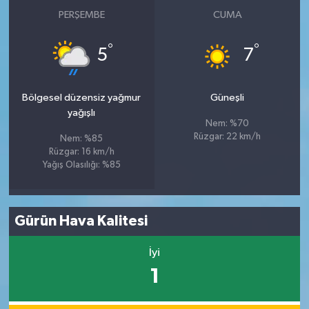
PERŞEMBE
CUMA
°
°
5
7
Bölgesel düzensiz yağmur
Güneşli
yağışlı
Nem: %70
Rüzgar: 22 km/h
Nem: %85
Rüzgar: 16 km/h
Yağış Olasılığı: %85
Gürün Hava Kalitesi
İyi
1