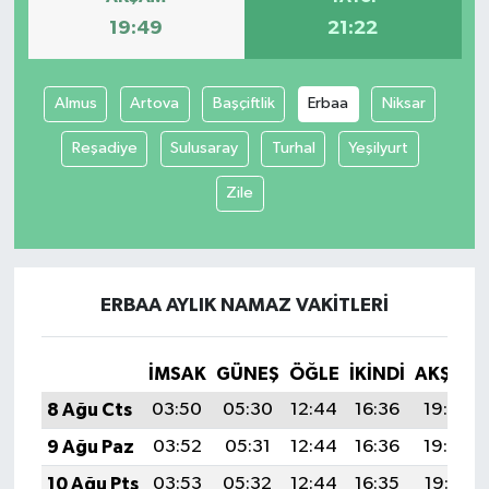
19:49
21:22
Almus
Artova
Başçiftlik
Erbaa
Niksar
Reşadiye
Sulusaray
Turhal
Yeşilyurt
Zile
ERBAA AYLIK NAMAZ VAKITLERI
İMSAK
GÜNEŞ
ÖĞLE
İKINDI
AKŞAM
8 Ağu Cts
03:50
05:30
12:44
16:36
19:49
9 Ağu Paz
03:52
05:31
12:44
16:36
19:48
10 Ağu Pts
03:53
05:32
12:44
16:35
19:47