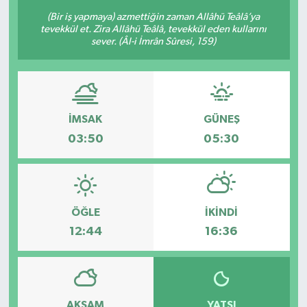
(Bir iş yapmaya) azmettiğin zaman Allâhü Teâlâ’ya
tevekkül et. Zira Allâhü Teâlâ, tevekkül eden kullarını
sever. (Âl-i İmrân Sûresi, 159)
İMSAK
GÜNEŞ
03:50
05:30
ÖĞLE
İKINDI
12:44
16:36
AKŞAM
YATSI