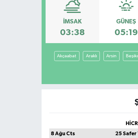
İMSAK
GÜNEŞ
03:38
05:19
Akçaabat
Araklı
Arsin
Beşik
HİCR
8 Ağu Cts
25 Safer