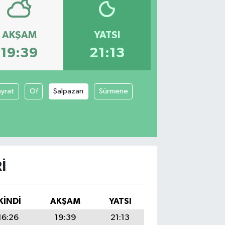
AKŞAM
YATSI
19:39
21:13
yrat
Of
Şalpazarı
Sürmene
I
KINDI
AKŞAM
YATSI
16:26
19:39
21:13