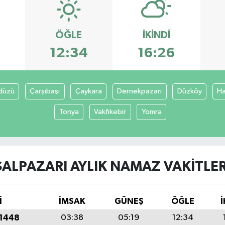
ÖĞLE
İKINDI
12:34
16:26
düzü
Çarşıbaşı
Çaykara
Dernekpazarı
Düzköy
Ha
Tonya
Vakfıkebir
Yomra
ŞALPAZARI AYLIK NAMAZ VAKITLER
İ
İMSAK
GÜNEŞ
ÖĞLE
İ
 1448
03:38
05:19
12:34