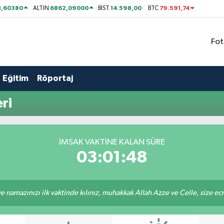
1,60380
6862,09000
14.598,00
79.591,74
ALTIN
BİST
BTC
Fot
Eğitim
Röportaj
ri
İMSAK VAKTİNE KALAN SÜRE
03:01:48
 namazınızı ilk vaktinde kılınız, muhakkak Allah Azze ve Celle, size ecrini