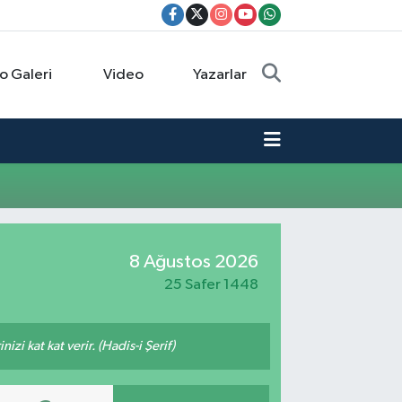
o Galeri
Video
Yazarlar
8 Ağustos 2026
25 Safer 1448
zi kat kat verir. (Hadis-i Şerif)