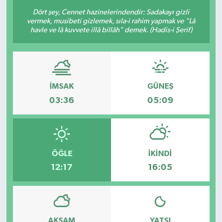
Dört şey, Cennet hazinelerindendir: Sadakayı gizli
vermek, musibeti gizlemek, sıla-i rahim yapmak ve "Lâ
havle ve lâ kuvvete illâ billâh" demek. (Hadis-i Şerif)
İMSAK
GÜNEŞ
03:36
05:09
ÖĞLE
İKINDI
12:17
16:05
AKŞAM
YATSI