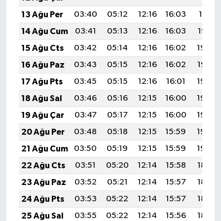
13 Ağu Per
03:40
05:12
12:16
16:03
19:11
14 Ağu Cum
03:41
05:13
12:16
16:03
19:10
15 Ağu Cts
03:42
05:14
12:16
16:02
19:08
16 Ağu Paz
03:43
05:15
12:16
16:02
19:07
17 Ağu Pts
03:45
05:15
12:16
16:01
19:06
18 Ağu Sal
03:46
05:16
12:15
16:00
19:04
19 Ağu Çar
03:47
05:17
12:15
16:00
19:03
20 Ağu Per
03:48
05:18
12:15
15:59
19:02
21 Ağu Cum
03:50
05:19
12:15
15:59
19:00
22 Ağu Cts
03:51
05:20
12:14
15:58
18:59
23 Ağu Paz
03:52
05:21
12:14
15:57
18:58
24 Ağu Pts
03:53
05:22
12:14
15:57
18:56
25 Ağu Sal
03:55
05:22
12:14
15:56
18:55