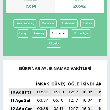
19:14
20:42
Bahçesaray
Başkale
Çaldıran
Çatak
Erciş
Gevaş
Gürpınar
Muradiye
Özalp
GÜRPINAR AYLIK NAMAZ VAKITLERI
İMSAK
GÜNEŞ
ÖĞLE
İKINDI
AKŞA
10 Ağu Pts
03:36
05:09
12:17
16:05
19:14
11 Ağu Sal
03:37
05:10
12:17
16:04
19:13
12 Ağu Çar
03:38
05:11
12:17
16:04
19:12