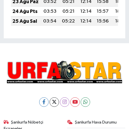
23 Ağu Paz
03:52
05:21
12:14
15:58
18:58
24 Ağu Pts
03:53
05:21
12:14
15:57
18:57
25 Ağu Sal
03:54
05:22
12:14
15:56
18:55
Şanlıurfa Nöbetçi
Şanlıurfa Hava Durumu
Eczaneler