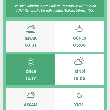
Ve sizin ilâhınız, bir tek ilâhtır. Rahmân ve Rahîm olan
Allah’tan başka bir ilâh yoktur. (Bakara Sûresi, 163)
İMSAK
GÜNEŞ
03:31
05:06
ÖĞLE
İKINDI
12:17
16:06
AKŞAM
YATSI