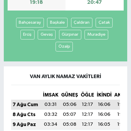
19:18
20:47
Bahçesaray
Başkale
Çaldıran
Çatak
Erciş
Gevaş
Gürpınar
Muradiye
Özalp
VAN AYLIK NAMAZ VAKITLERI
İMSAK
GÜNEŞ
ÖĞLE
İKINDI
AKŞA
7 Ağu Cum
03:31
05:06
12:17
16:06
19:18
8 Ağu Cts
03:32
05:07
12:17
16:06
19:17
9 Ağu Paz
03:34
05:08
12:17
16:05
19:16