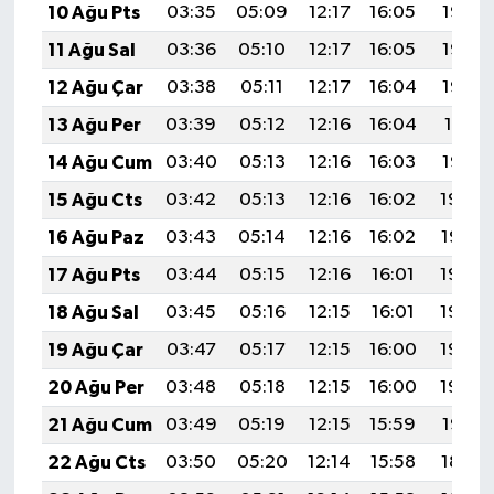
10 Ağu Pts
03:35
05:09
12:17
16:05
19:15
11 Ağu Sal
03:36
05:10
12:17
16:05
19:14
12 Ağu Çar
03:38
05:11
12:17
16:04
19:12
13 Ağu Per
03:39
05:12
12:16
16:04
19:11
14 Ağu Cum
03:40
05:13
12:16
16:03
19:10
15 Ağu Cts
03:42
05:13
12:16
16:02
19:09
16 Ağu Paz
03:43
05:14
12:16
16:02
19:07
17 Ağu Pts
03:44
05:15
12:16
16:01
19:06
18 Ağu Sal
03:45
05:16
12:15
16:01
19:05
19 Ağu Çar
03:47
05:17
12:15
16:00
19:03
20 Ağu Per
03:48
05:18
12:15
16:00
19:02
21 Ağu Cum
03:49
05:19
12:15
15:59
19:01
22 Ağu Cts
03:50
05:20
12:14
15:58
18:59