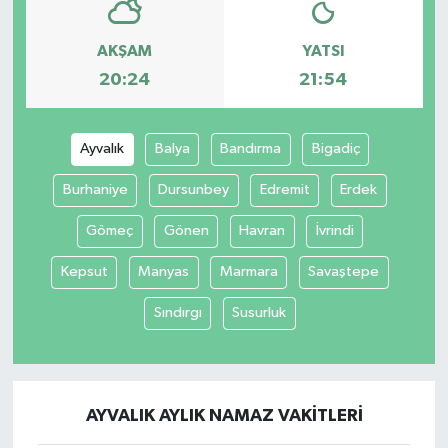
AKŞAM
YATSI
20:24
21:54
Ayvalık
Balya
Bandırma
Bigadiç
Burhaniye
Dursunbey
Edremit
Erdek
Gömeç
Gönen
Havran
İvrindi
Kepsut
Manyas
Marmara
Savaştepe
Sındırgı
Susurluk
AYVALIK AYLIK NAMAZ VAKITLERI