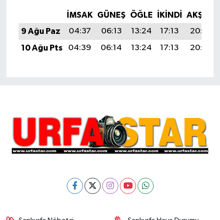
İMSAK
GÜNEŞ
ÖĞLE
İKINDI
AKŞAM
9 Ağu Paz
04:37
06:13
13:24
17:13
20:24
10 Ağu Pts
04:39
06:14
13:24
17:13
20:23