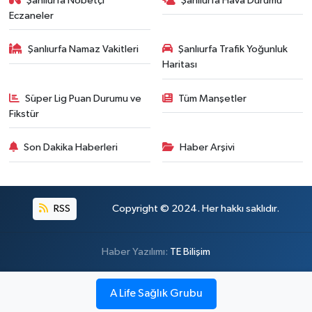
Şanlıurfa Nöbetçi
Şanlıurfa Hava Durumu
Eczaneler
Şanlıurfa Namaz Vakitleri
Şanlıurfa Trafik Yoğunluk
Haritası
Süper Lig Puan Durumu ve
Tüm Manşetler
Fikstür
Son Dakika Haberleri
Haber Arşivi
RSS
Copyright © 2024. Her hakkı saklıdır.
Haber Yazılımı:
TE Bilişim
A Life Sağlık Grubu