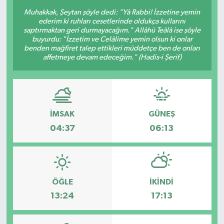
Muhakkak, Şeytan şöyle dedi: "Yâ Rabbi! İzzetine yemin
ederim ki ruhları cesetlerinde oldukça kullarını
saptırmaktan geri durmayacağım." Allâhü Teâlâ ise şöyle
buyurdu: "İzzetim ve Celâlime yemin olsun ki onlar
benden mağfiret talep ettikleri müddetçe ben de onları
affetmeye devam edeceğim." (Hadis-i Şerif)
İMSAK
GÜNEŞ
04:37
06:13
ÖĞLE
İKINDI
13:24
17:13