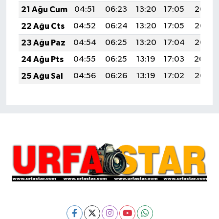
21 Ağu Cum
04:51
06:23
13:20
17:05
20:08
22 Ağu Cts
04:52
06:24
13:20
17:05
20:06
23 Ağu Paz
04:54
06:25
13:20
17:04
20:05
24 Ağu Pts
04:55
06:25
13:19
17:03
20:04
25 Ağu Sal
04:56
06:26
13:19
17:02
20:02