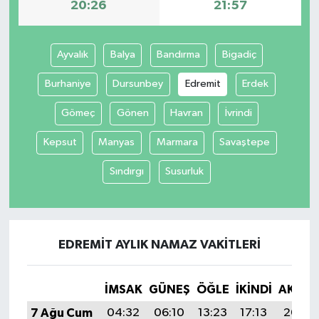
20:26
21:57
Ayvalık
Balya
Bandırma
Bigadiç
Burhaniye
Dursunbey
Edremit
Erdek
Gömeç
Gönen
Havran
İvrindi
Kepsut
Manyas
Marmara
Savaştepe
Sındırgı
Susurluk
EDREMIT AYLIK NAMAZ VAKITLERI
İMSAK
GÜNEŞ
ÖĞLE
İKINDI
AKŞA
7 Ağu Cum
04:32
06:10
13:23
17:13
20:26