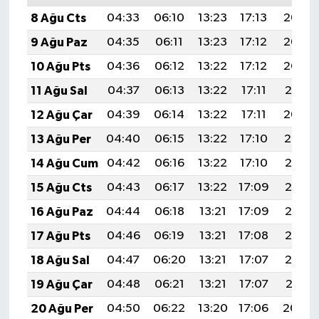
8 Ağu Cts
04:33
06:10
13:23
17:13
20:25
9 Ağu Paz
04:35
06:11
13:23
17:12
20:24
10 Ağu Pts
04:36
06:12
13:22
17:12
20:23
11 Ağu Sal
04:37
06:13
13:22
17:11
20:21
12 Ağu Çar
04:39
06:14
13:22
17:11
20:20
13 Ağu Per
04:40
06:15
13:22
17:10
20:19
14 Ağu Cum
04:42
06:16
13:22
17:10
20:17
15 Ağu Cts
04:43
06:17
13:22
17:09
20:16
16 Ağu Paz
04:44
06:18
13:21
17:09
20:15
17 Ağu Pts
04:46
06:19
13:21
17:08
20:13
18 Ağu Sal
04:47
06:20
13:21
17:07
20:12
19 Ağu Çar
04:48
06:21
13:21
17:07
20:11
20 Ağu Per
04:50
06:22
13:20
17:06
20:09