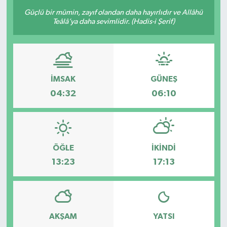
Güçlü bir mümin, zayıf olandan daha hayırlıdır ve Allâhü
Teâlâ’ya daha sevimlidir. (Hadis-i Şerif)
İMSAK
GÜNEŞ
04:32
06:10
ÖĞLE
İKINDI
13:23
17:13
AKŞAM
YATSI