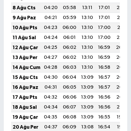
8 Ağu Cts
04:20
05:58
13:11
17:01
20:14
9 Ağu Paz
04:21
05:59
13:10
17:01
20:12
10 Ağu Pts
04:23
06:00
13:10
17:00
20:11
11 Ağu Sal
04:24
06:01
13:10
17:00
20:10
12 Ağu Çar
04:25
06:02
13:10
16:59
20:09
13 Ağu Per
04:27
06:02
13:10
16:59
20:07
14 Ağu Cum
04:28
06:03
13:10
16:58
20:06
15 Ağu Cts
04:30
06:04
13:09
16:57
20:05
16 Ağu Paz
04:31
06:05
13:09
16:57
20:03
17 Ağu Pts
04:32
06:06
13:09
16:56
20:02
18 Ağu Sal
04:34
06:07
13:09
16:56
20:01
19 Ağu Çar
04:35
06:08
13:09
16:55
19:59
20 Ağu Per
04:37
06:09
13:08
16:54
19:58