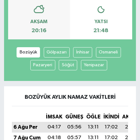
AKŞAM
YATSI
20:16
21:48
Bozüyük
Gölpazarı
İnhisar
Osmaneli
Pazaryeri
Söğüt
Yenipazar
BOZÜYÜK AYLIK NAMAZ VAKITLERI
İMSAK
GÜNEŞ
ÖĞLE
İKINDI
AKŞA
6 Ağu Per
04:17
05:56
13:11
17:02
20:16
7 Ağu Cum
04:18
05:57
13:11
17:02
20:15