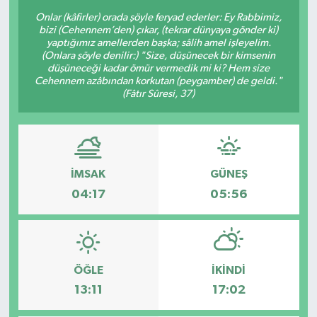
Onlar (kâfirler) orada şöyle feryad ederler: Ey Rabbimiz,
bizi (Cehennem’den) çıkar, (tekrar dünyaya gönder ki)
yaptığımız amellerden başka; sâlih amel işleyelim.
(Onlara şöyle denilir:) "Size, düşünecek bir kimsenin
düşüneceği kadar ömür vermedik mi ki? Hem size
Cehennem azâbından korkutan (peygamber) de geldi."
(Fâtır Sûresi, 37)
İMSAK
GÜNEŞ
04:17
05:56
ÖĞLE
İKINDI
13:11
17:02