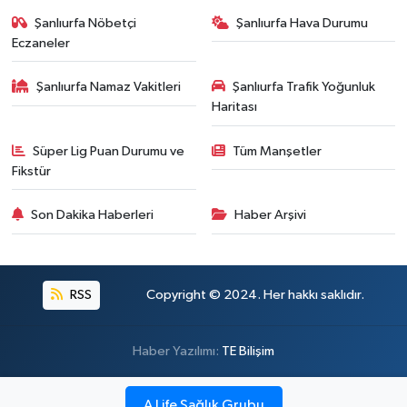
Şanlıurfa Nöbetçi
Şanlıurfa Hava Durumu
Eczaneler
Şanlıurfa Namaz Vakitleri
Şanlıurfa Trafik Yoğunluk
Haritası
Süper Lig Puan Durumu ve
Tüm Manşetler
Fikstür
Son Dakika Haberleri
Haber Arşivi
RSS
Copyright © 2024. Her hakkı saklıdır.
Haber Yazılımı:
TE Bilişim
A Life Sağlık Grubu