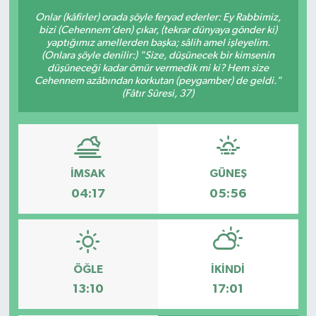
Onlar (kâfirler) orada şöyle feryad ederler: Ey Rabbimiz,
bizi (Cehennem’den) çıkar, (tekrar dünyaya gönder ki)
yaptığımız amellerden başka; sâlih amel işleyelim.
(Onlara şöyle denilir:) "Size, düşünecek bir kimsenin
düşüneceği kadar ömür vermedik mi ki? Hem size
Cehennem azâbından korkutan (peygamber) de geldi."
(Fâtır Sûresi, 37)
İMSAK
GÜNEŞ
04:17
05:56
ÖĞLE
İKINDI
13:10
17:01