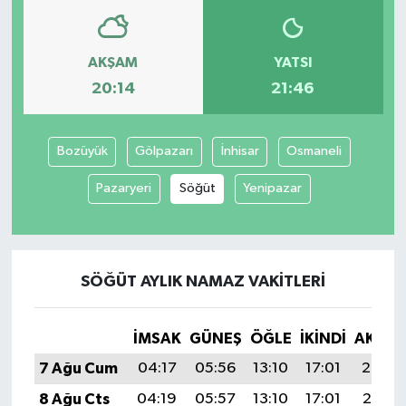
AKŞAM
YATSI
20:14
21:46
Bozüyük
Gölpazarı
İnhisar
Osmaneli
Pazaryeri
Söğüt
Yenipazar
SÖĞÜT AYLIK NAMAZ VAKITLERI
İMSAK
GÜNEŞ
ÖĞLE
İKINDI
AKŞA
7 Ağu Cum
04:17
05:56
13:10
17:01
20:14
8 Ağu Cts
04:19
05:57
13:10
17:01
20:13