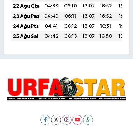
22 Ağu Cts
04:38
06:10
13:07
16:52
19:54
23 Ağu Paz
04:40
06:11
13:07
16:52
19:53
24 Ağu Pts
04:41
06:12
13:07
16:51
19:51
25 Ağu Sal
04:42
06:13
13:07
16:50
19:50