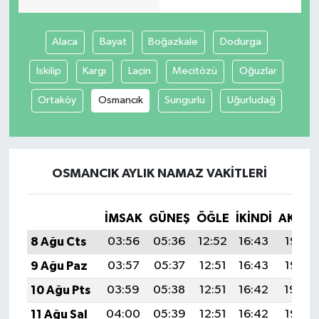
Alaca
Bayat
Boğazkale
Dodurga
İskilip
Kargı
Laçin
Mecitözü
Oğuzlar
Ortaköy
Osmancık
Sungurlu
Uğurludağ
OSMANCIK AYLIK NAMAZ VAKITLERI
İMSAK
GÜNEŞ
ÖĞLE
İKINDI
AKŞA
8 Ağu Cts
03:56
05:36
12:52
16:43
19:57
9 Ağu Paz
03:57
05:37
12:51
16:43
19:55
10 Ağu Pts
03:59
05:38
12:51
16:42
19:54
11 Ağu Sal
04:00
05:39
12:51
16:42
19:53