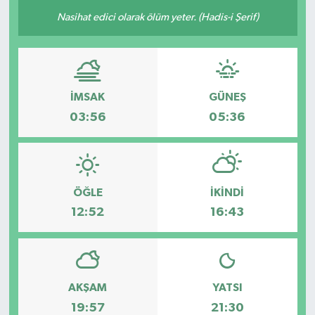
Nasihat edici olarak ölüm yeter. (Hadis-i Şerif)
İMSAK
GÜNEŞ
03:56
05:36
ÖĞLE
İKINDI
12:52
16:43
AKŞAM
YATSI
19:57
21:30