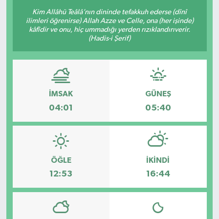
Kim Allâhü Teâlâ’nın dininde tefakkuh ederse (dînî
ilimleri öğrenirse) Allah Azze ve Celle, ona (her işinde)
kâfîdir ve onu, hiç ummadığı yerden rızıklandırıverir.
(Hadis-i Şerif)
İMSAK
GÜNEŞ
04:01
05:40
ÖĞLE
İKINDI
12:53
16:44