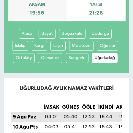
AKŞAM
YATSI
19:56
21:28
Alaca
Bayat
Boğazkale
Dodurga
İskilip
Kargı
Laçin
Mecitözü
Oğuzlar
Ortaköy
Osmancık
Sungurlu
Uğurludağ
UĞURLUDAĞ AYLIK NAMAZ VAKITLERI
İMSAK
GÜNEŞ
ÖĞLE
İKINDI
AKŞA
9 Ağu Paz
04:01
05:40
12:53
16:44
19:56
10 Ağu Pts
04:03
05:41
12:53
16:43
19:54