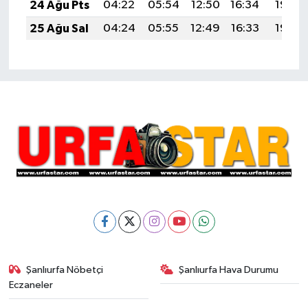
24 Ağu Pts
04:22
05:54
12:50
16:34
19:35
25 Ağu Sal
04:24
05:55
12:49
16:33
19:33
Şanlıurfa Nöbetçi
Şanlıurfa Hava Durumu
Eczaneler