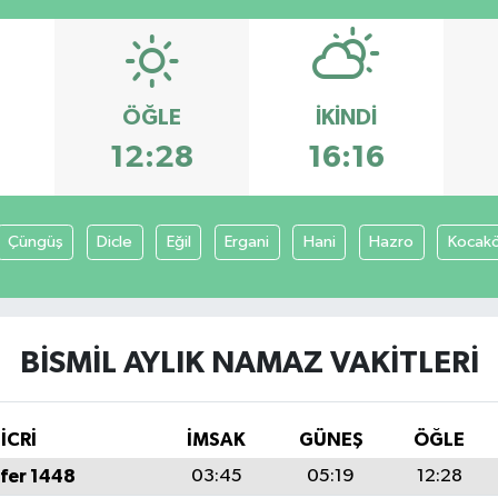
ÖĞLE
İKINDI
12:28
16:16
Çüngüş
Dicle
Eğil
Ergani
Hani
Hazro
Kocak
BISMIL AYLIK NAMAZ VAKITLERI
İCRİ
İMSAK
GÜNEŞ
ÖĞLE
fer 1448
03:45
05:19
12:28