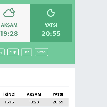
AKŞAM
YATSI
19:28
20:55
öy
Kulp
Lice
Silvan
İKINDI
AKŞAM
YATSI
16:16
19:28
20:55