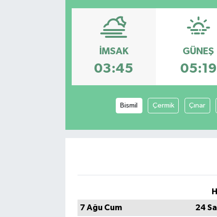
İMSAK
GÜNEŞ
03:45
05:19
Bismil
Çermik
Çınar
H
7 Ağu Cum
24 Sa