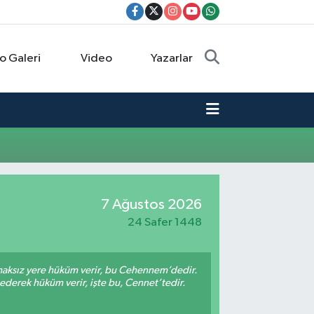
o Galeri
Video
Yazarlar
7 Ağustos 2026
24 Safer 1448
 haksız yere hüküm verir, bu Cehennem’dedir.
 ederek hüküm verir, işte bu, Cennet’tedir.