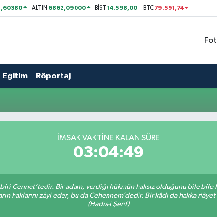
1,60380
6862,09000
14.598,00
79.591,74
ALTIN
BİST
BTC
Fot
Eğitim
Röportaj
İMSAK VAKTİNE KALAN SÜRE
03:04:48
 biri Cennet’tedir. Bir adam, verdiği hükmün haksız olduğunu bile bile
arın haklarını zâyi eder, bu da Cehennem’dedir. Bir kâdı da hakka riâyet
(Hadis-i Şerif)