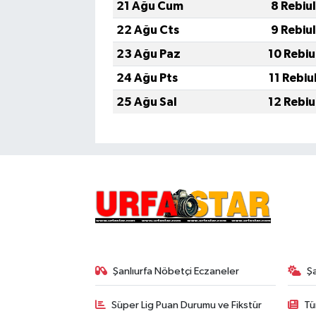
21 Ağu Cum
8 Rebiu
22 Ağu Cts
9 Rebiu
23 Ağu Paz
10 Rebiu
24 Ağu Pts
11 Rebiu
25 Ağu Sal
12 Rebiu
Şanlıurfa Nöbetçi Eczaneler
Ş
Süper Lig Puan Durumu ve Fikstür
Tü