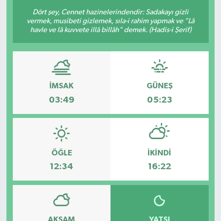
Dört şey, Cennet hazinelerindendir: Sadakayı gizli
vermek, musibeti gizlemek, sıla-i rahim yapmak ve "Lâ
havle ve lâ kuvvete illâ billâh" demek. (Hadis-i Şerif)
İMSAK
GÜNEŞ
03:49
05:23
ÖĞLE
İKINDI
12:34
16:22
AKŞAM
YATSI