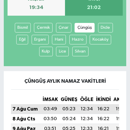
19:34
21:02
Bismil
Çermik
Çınar
Çüngüş
Dicle
Eğil
Ergani
Hani
Hazro
Kocaköy
Kulp
Lice
Silvan
ÇÜNGÜŞ AYLIK NAMAZ VAKITLERI
İMSAK
GÜNEŞ
ÖĞLE
İKINDI
AKŞA
7 Ağu Cum
03:49
05:23
12:34
16:22
19:34
8 Ağu Cts
03:50
05:24
12:34
16:22
19:33
9 Ağu Paz
03:51
05:25
12:33
16:21
19:32