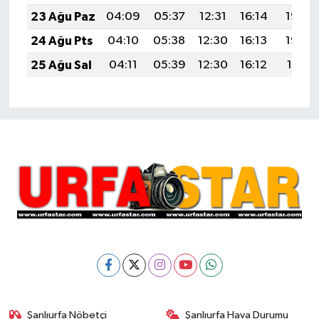
23 Ağu Paz
04:09
05:37
12:31
16:14
19:14
24 Ağu Pts
04:10
05:38
12:30
16:13
19:13
25 Ağu Sal
04:11
05:39
12:30
16:12
19:11
Şanlıurfa Nöbetçi
Şanlıurfa Hava Durumu