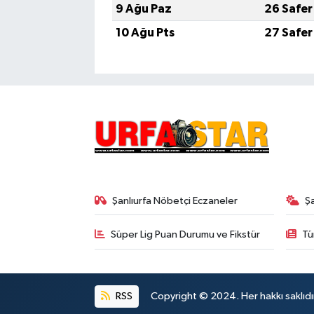
9 Ağu Paz
26 Safer
10 Ağu Pts
27 Safer
Şanlıurfa Nöbetçi Eczaneler
Ş
Süper Lig Puan Durumu ve Fikstür
Tü
RSS
Copyright © 2024. Her hakkı saklıdı