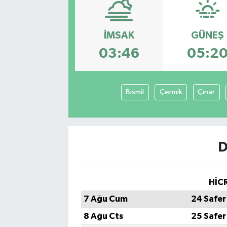
İMSAK
GÜNEŞ
03:46
05:2
Bismil
Çermik
Çınar
D
HİCR
7 Ağu Cum
24 Safer
8 Ağu Cts
25 Safer