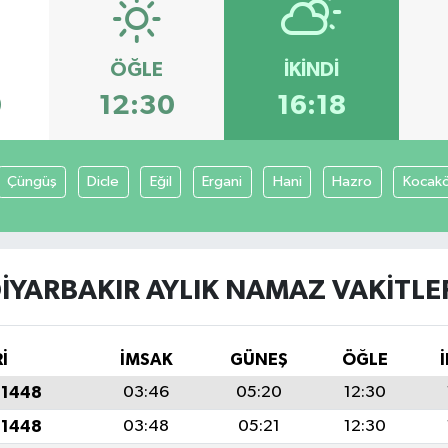
ÖĞLE
İKINDI
0
12:30
16:18
Çüngüş
Dicle
Eğil
Ergani
Hani
Hazro
Kocak
IYARBAKIR AYLIK NAMAZ VAKITLE
İ
İMSAK
GÜNEŞ
ÖĞLE
 1448
03:46
05:20
12:30
 1448
03:48
05:21
12:30