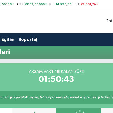
1,60380
6862,09000
14.598,00
79.591,74
ALTIN
BİST
BTC
Fot
Eğitim
Röportaj
eri
AKŞAM VAKTİNE KALAN SÜRE
01:50:43
âm (koğuculuk yapan, laf taşıyan kimse) Cennet’e giremez. (Hadis-i Ş