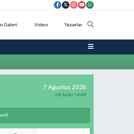
o Galeri
Video
Yazarlar
7 Ağustos 2026
24 Safer 1448
erif)