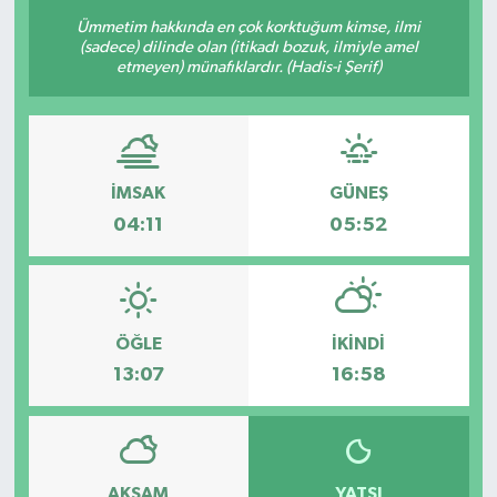
Ümmetim hakkında en çok korktuğum kimse, ilmi
(sadece) dilinde olan (itikadı bozuk, ilmiyle amel
etmeyen) münafıklardır. (Hadis-i Şerif)
İMSAK
GÜNEŞ
04:11
05:52
ÖĞLE
İKINDI
13:07
16:58
AKŞAM
YATSI