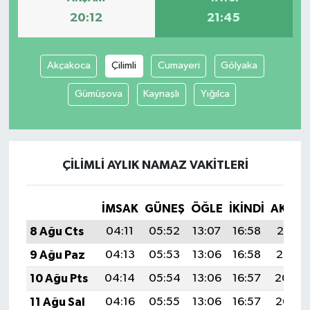
20:12
21:45
Akçakoca
Çilimli
Cumayeri
Gölyaka
Gümüşova
Kaynaşlı
Yığılca
ÇILIMLI AYLIK NAMAZ VAKITLERI
İMSAK
GÜNEŞ
ÖĞLE
İKINDI
AKŞA
8 Ağu Cts
04:11
05:52
13:07
16:58
20:12
9 Ağu Paz
04:13
05:53
13:06
16:58
20:10
10 Ağu Pts
04:14
05:54
13:06
16:57
20:09
11 Ağu Sal
04:16
05:55
13:06
16:57
20:08