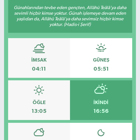
Günahlarından tevbe eden gençten, Allâhü Teâlâ’ya daha
sevimli hiçbir kimse yoktur. Günah işlemeye devam eden
yaşlıdan da, Allâhü Teâlâ’ya daha sevimsiz hiçbir kimse
yoktur. (Hadis-i Şerif)
İMSAK
GÜNEŞ
04:11
05:51
ÖĞLE
İKINDI
13:05
16:56