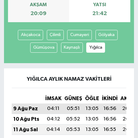
AKŞAM
YATSI
20:09
21:42
Akçakoca
Çilimli
Cumayeri
Gölyaka
Gümüşova
Kaynaşlı
Yığılca
YIĞILCA AYLIK NAMAZ VAKITLERI
İMSAK
GÜNEŞ
ÖĞLE
İKINDI
AKŞA
9 Ağu Paz
04:11
05:51
13:05
16:56
20:09
10 Ağu Pts
04:12
05:52
13:05
16:56
20:08
11 Ağu Sal
04:14
05:53
13:05
16:55
20:06