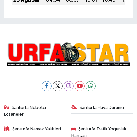
25 Ağu Sal
04:34
06:07
13:01
16:46
19:46
Şanlıurfa Nöbetçi
Şanlıurfa Hava Durumu
Eczaneler
Şanlıurfa Namaz Vakitleri
Şanlıurfa Trafik Yoğunluk
Haritası