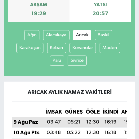
AKŞAM
YATSI
19:29
20:57
Ağın
Alacakaya
Arıcak
Baskil
Karakoçan
Keban
Kovancılar
Maden
Palu
Sivrice
ARICAK AYLIK NAMAZ VAKITLERI
İMSAK
GÜNEŞ
ÖĞLE
İKINDI
AKŞA
9 Ağu Paz
03:47
05:21
12:30
16:19
19:29
10 Ağu Pts
03:48
05:22
12:30
16:18
19:28