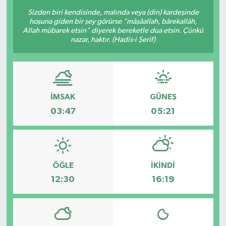
Sizden biri kendisinde, malında veya (din) kardeşinde
hoşuna giden bir şey görürse "mâşâallah, bârekallâh,
Allah mübarek etsin" diyerek bereketle dua etsin. Çünkü
nazar, haktır. (Hadis-i Şerif)
İMSAK
GÜNEŞ
03:47
05:21
ÖĞLE
İKINDI
12:30
16:19