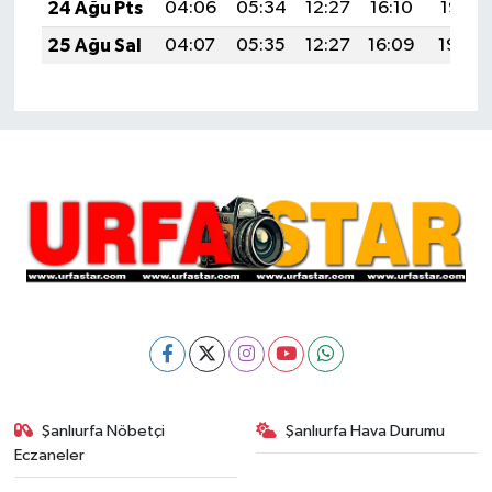
24 Ağu Pts
04:06
05:34
12:27
16:10
19:10
25 Ağu Sal
04:07
05:35
12:27
16:09
19:08
Şanlıurfa Nöbetçi
Şanlıurfa Hava Durumu
Eczaneler