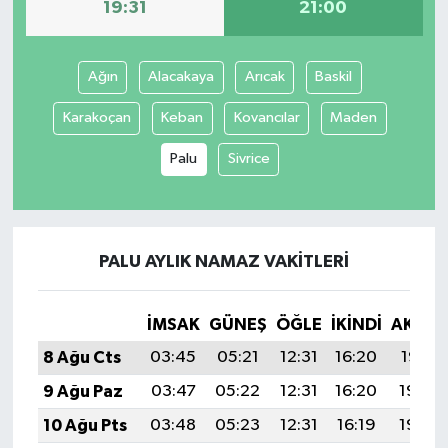
19:31
21:00
Ağın
Alacakaya
Arıcak
Baskil
Karakoçan
Keban
Kovancılar
Maden
Palu
Sivrice
PALU AYLIK NAMAZ VAKITLERI
İMSAK
GÜNEŞ
ÖĞLE
İKINDI
AKŞA
8 Ağu Cts
03:45
05:21
12:31
16:20
19:31
9 Ağu Paz
03:47
05:22
12:31
16:20
19:30
10 Ağu Pts
03:48
05:23
12:31
16:19
19:29