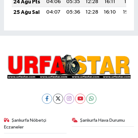
24 Ağu Pts
04:06
05:35
12:28
16:11
19:11
25 Ağu Sal
04:07
05:36
12:28
16:10
19:09
Şanlıurfa Nöbetçi
Şanlıurfa Hava Durumu
Eczaneler