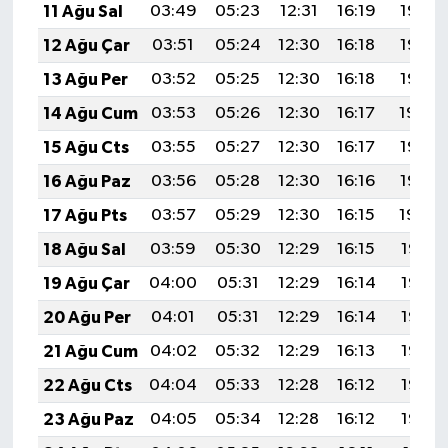
11 Ağu Sal
03:49
05:23
12:31
16:19
19:28
12 Ağu Çar
03:51
05:24
12:30
16:18
19:27
13 Ağu Per
03:52
05:25
12:30
16:18
19:25
14 Ağu Cum
03:53
05:26
12:30
16:17
19:24
15 Ağu Cts
03:55
05:27
12:30
16:17
19:23
16 Ağu Paz
03:56
05:28
12:30
16:16
19:22
17 Ağu Pts
03:57
05:29
12:30
16:15
19:20
18 Ağu Sal
03:59
05:30
12:29
16:15
19:19
19 Ağu Çar
04:00
05:31
12:29
16:14
19:18
20 Ağu Per
04:01
05:31
12:29
16:14
19:16
21 Ağu Cum
04:02
05:32
12:29
16:13
19:15
22 Ağu Cts
04:04
05:33
12:28
16:12
19:13
23 Ağu Paz
04:05
05:34
12:28
16:12
19:12