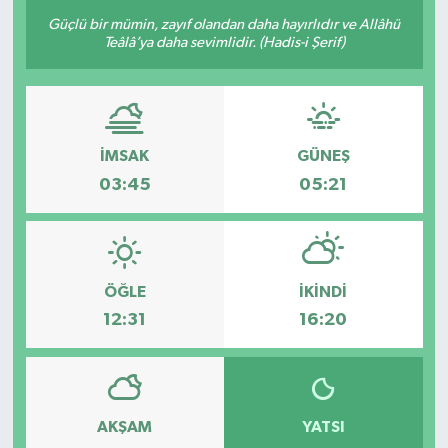
Güçlü bir mümin, zayıf olandan daha hayırlıdır ve Allâhü
Teâlâ’ya daha sevimlidir. (Hadis-i Şerif)
İMSAK
GÜNEŞ
03:45
05:21
ÖĞLE
İKINDI
12:31
16:20
AKŞAM
YATSI