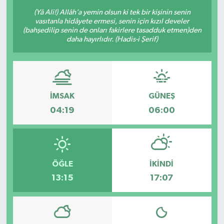
(Yâ Ali!) Allâh’a yemin olsun ki tek bir kişinin senin
vasıtanla hidâyete ermesi, senin için kızıl develer
(bahşedilip senin de onları fakirlere tasadduk etmen)den
daha hayırlıdır. (Hadis-i Şerif)
İMSAK
GÜNEŞ
04:19
06:00
ÖĞLE
İKINDI
13:15
17:07