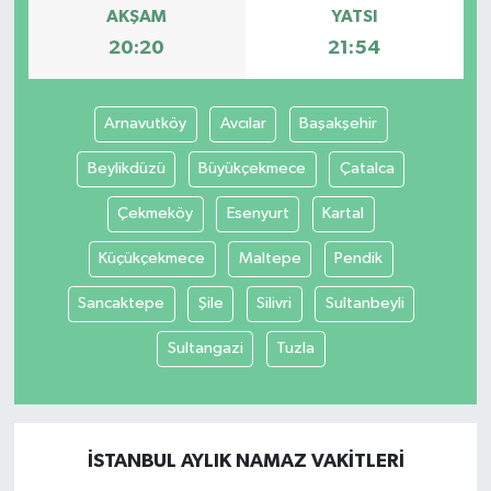
AKŞAM
YATSI
20:20
21:54
Arnavutköy
Avcılar
Başakşehir
Beylikdüzü
Büyükçekmece
Çatalca
Çekmeköy
Esenyurt
Kartal
Küçükçekmece
Maltepe
Pendik
Sancaktepe
Şile
Silivri
Sultanbeyli
Sultangazi
Tuzla
İSTANBUL AYLIK NAMAZ VAKITLERI