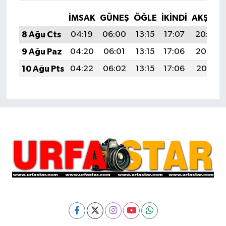
İMSAK
GÜNEŞ
ÖĞLE
İKINDI
AKŞAM
8 Ağu Cts
04:19
06:00
13:15
17:07
20:20
9 Ağu Paz
04:20
06:01
13:15
17:06
20:19
10 Ağu Pts
04:22
06:02
13:15
17:06
20:18