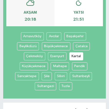
AKŞAM
YATSI
20:18
21:51
Arnavutköy
Avcılar
Başakşehir
Beylikdüzü
Büyükçekmece
Çatalca
Çekmeköy
Esenyurt
Kartal
Küçükçekmece
Maltepe
Pendik
Sancaktepe
Şile
Silivri
Sultanbeyli
Sultangazi
Tuzla