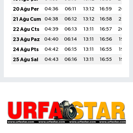
20 Ağu Per
04:36
06:11
13:12
16:59
20:03
21 Ağu Cum
04:38
06:12
13:12
16:58
20:01
22 Ağu Cts
04:39
06:13
13:11
16:57
20:00
23 Ağu Paz
04:40
06:14
13:11
16:56
19:58
24 Ağu Pts
04:42
06:15
13:11
16:55
19:57
25 Ağu Sal
04:43
06:16
13:11
16:55
19:55