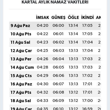
KARTAL AYLIK NAMAZ VAKITLERI
İMSAK
GÜNEŞ
ÖĞLE
İKINDI
AKŞA
9 Ağu Paz
04:20
06:00
13:14
17:05
20:18
10 Ağu Pts
04:22
06:01
13:14
17:05
20:16
11 Ağu Sal
04:23
06:02
13:14
17:04
20:15
12 Ağu Çar
04:25
06:03
13:13
17:04
20:14
13 Ağu Per
04:26
06:04
13:13
17:03
20:13
14 Ağu Cum
04:28
06:05
13:13
17:03
20:11
15 Ağu Cts
04:29
06:06
13:13
17:02
20:10
16 Ağu Paz
04:30
06:07
13:13
17:01
20:08
17 Ağu Pts
04:32
06:08
13:12
17:01
20:07
18 Ağu Sal
04:33
06:09
13:12
17:00
20:06
19 Ağu Çar
04:35
06:10
13:12
16:59
20:04