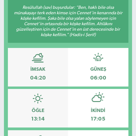
Resûlullah (sav) buyurdular: “Ben, haklı bile olsa
münakaşayı terk eden kimse için Cennet’in kenarında bir
köşke kefilim. Şaka bile olsa yalan söylemeyen için
Cennet’in ortasında bir köşke kefilim. Ahlâkını
güzelleştiren için de Cennet’in en üst derecesinde bir
köşke kefilim.” (Hadis-i Şerif)
İMSAK
GÜNEŞ
04:20
06:00
ÖĞLE
İKINDI
13:14
17:05