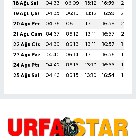
18 Ağu Sal
04:33
06:09
13:12
16:59
20:05
19 Ağu Çar
04:35
06:10
13:12
16:59
20:04
20 Ağu Per
04:36
06:11
13:11
16:58
20:02
21 Ağu Cum
04:37
06:12
13:11
16:57
20:01
22 Ağu Cts
04:39
06:13
13:11
16:57
19:59
23 Ağu Paz
04:40
06:14
13:11
16:56
19:58
24 Ağu Pts
04:42
06:15
13:10
16:55
19:56
25 Ağu Sal
04:43
06:15
13:10
16:54
19:55