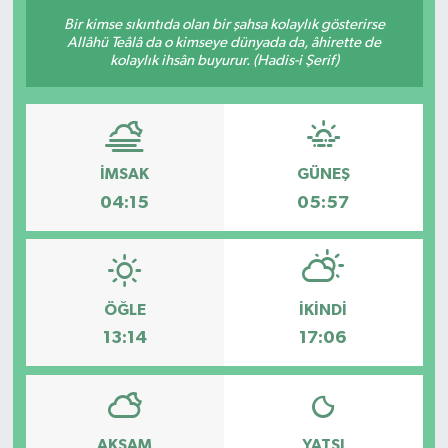
Bir kimse sıkıntıda olan bir şahsa kolaylık gösterirse
Allâhü Teâlâ da o kimseye dünyada da, âhirette de
kolaylık ihsân buyurur. (Hadis-i Şerif)
İMSAK
GÜNEŞ
04:15
05:57
ÖĞLE
İKINDI
13:14
17:06
AKŞAM
YATSI