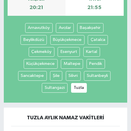
20:21
21:55
Arnavutköy
Avcılar
Başakşehir
Beylikdüzü
Büyükçekmece
Çatalca
Çekmeköy
Esenyurt
Kartal
Küçükçekmece
Maltepe
Pendik
Sancaktepe
Şile
Silivri
Sultanbeyli
Sultangazi
Tuzla
TUZLA AYLIK NAMAZ VAKITLERI