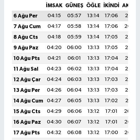
İMSAK
GÜNEŞ
ÖĞLE
İKINDI
AKŞA
6 Ağu Per
04:15
05:57
13:14
17:06
20:21
7 Ağu Cum
04:17
05:58
13:14
17:06
20:20
8 Ağu Cts
04:18
05:59
13:14
17:05
20:18
9 Ağu Paz
04:20
06:00
13:13
17:05
20:17
10 Ağu Pts
04:21
06:01
13:13
17:04
20:16
11 Ağu Sal
04:23
06:02
13:13
17:04
20:15
12 Ağu Çar
04:24
06:03
13:13
17:03
20:13
13 Ağu Per
04:26
06:04
13:13
17:03
20:12
14 Ağu Cum
04:27
06:05
13:13
17:02
20:11
15 Ağu Cts
04:29
06:06
13:12
17:01
20:09
16 Ağu Paz
04:30
06:07
13:12
17:01
20:08
17 Ağu Pts
04:32
06:08
13:12
17:00
20:06