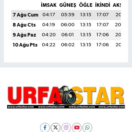
İMSAK
GÜNEŞ
ÖĞLE
İKINDI
AKŞAM
7 Ağu Cum
04:17
05:59
13:15
17:07
20:21
8 Ağu Cts
04:19
06:00
13:15
17:07
20:20
9 Ağu Paz
04:20
06:01
13:15
17:06
20:19
10 Ağu Pts
04:22
06:02
13:15
17:06
20:18