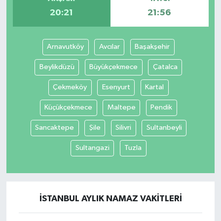
20:21
21:56
Arnavutköy
Avcılar
Başakşehir
Beylikdüzü
Büyükçekmece
Çatalca
Çekmeköy
Esenyurt
Kartal
Küçükçekmece
Maltepe
Pendik
Sancaktepe
Şile
Silivri
Sultanbeyli
Sultangazi
Tuzla
İSTANBUL AYLIK NAMAZ VAKITLERI