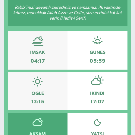
Rabb’inizi devamlı zikrediniz ve namazınızı ilk vaktinde
kılınız, muhakkak Allah Azze ve Celle, size ecrinizi kat kat
verir. (Hadis-i Şerif)
İMSAK
GÜNEŞ
04:17
05:59
ÖĞLE
İKINDI
13:15
17:07
AKŞAM
YATSI