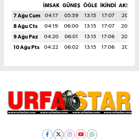
İMSAK
GÜNEŞ
ÖĞLE
İKINDI
AKŞAM
7 Ağu Cum
04:17
05:59
13:15
17:07
20:21
8 Ağu Cts
04:19
06:00
13:15
17:07
20:20
9 Ağu Paz
04:20
06:01
13:15
17:06
20:19
10 Ağu Pts
04:22
06:02
13:15
17:06
20:18