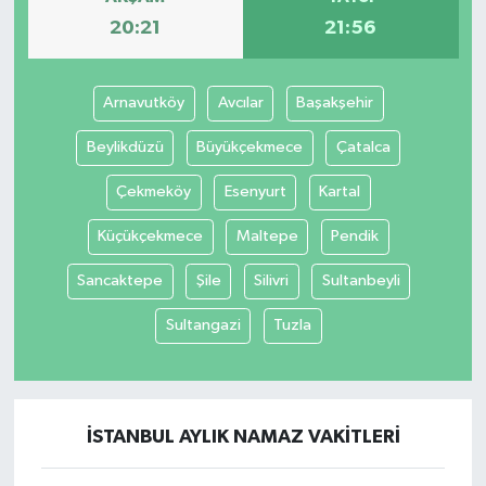
20:21
21:56
Arnavutköy
Avcılar
Başakşehir
Beylikdüzü
Büyükçekmece
Çatalca
Çekmeköy
Esenyurt
Kartal
Küçükçekmece
Maltepe
Pendik
Sancaktepe
Şile
Silivri
Sultanbeyli
Sultangazi
Tuzla
İSTANBUL AYLIK NAMAZ VAKITLERI