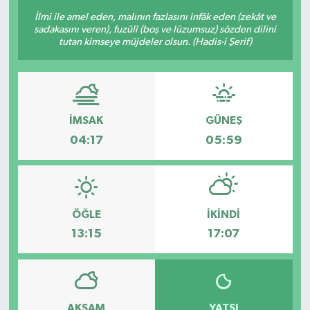
İlmi ile amel eden, malının fazlasını infâk eden (zekât ve
sadakasını veren), fuzûlî (boş ve lüzumsuz) sözden dilini
tutan kimseye müjdeler olsun. (Hadis-i Şerif)
İMSAK
GÜNEŞ
04:17
05:59
ÖĞLE
İKINDI
13:15
17:07
AKŞAM
YATSI