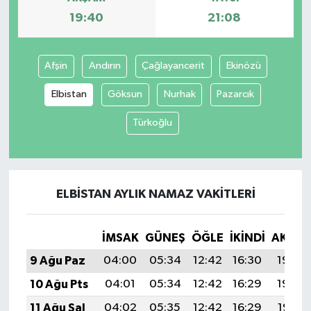
19:40
21:08
Afşin
Andırın
Çağlayancerit
Ekinözü
Elbistan
Göksun
Nurhak
Pazarcık
Türkoğlu
ELBISTAN AYLIK NAMAZ VAKITLERI
İMSAK
GÜNEŞ
ÖĞLE
İKINDI
AKŞA
9 Ağu Paz
04:00
05:34
12:42
16:30
19:40
10 Ağu Pts
04:01
05:34
12:42
16:29
19:39
11 Ağu Sal
04:02
05:35
12:42
16:29
19:38