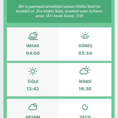
(Bir iş yapmaya) azmettiğin zaman Allâhü Teâlâ’ya
tevekkül et. Zira Allâhü Teâlâ, tevekkül eden kullarını
sever. (Âl-i İmrân Sûresi, 159)
İMSAK
GÜNEŞ
04:00
05:34
ÖĞLE
İKINDI
12:42
16:30
AKŞAM
YATSI