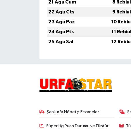
21 Ağu Cum
8 Rebiu
22 Ağu Cts
9 Rebiu
23 Ağu Paz
10 Rebiu
24 Ağu Pts
11 Rebiu
25 Ağu Sal
12 Rebiu
Şanlıurfa Nöbetçi Eczaneler
Ş
Süper Lig Puan Durumu ve Fikstür
Tü