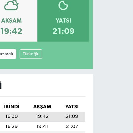
AKŞAM
YATSI
19:42
21:09
azarcık
Türkoğlu
I
İKINDI
AKŞAM
YATSI
16:30
19:42
21:09
16:29
19:41
21:07