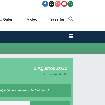
o Galeri
Video
Yazarlar
6 Ağustos 2026
23 Safer 1448
n bir söz verme. (Hadis-i Şerif)