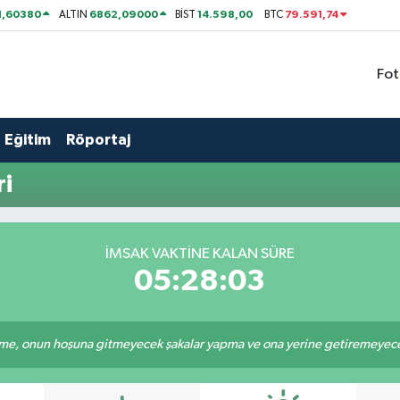
1,60380
6862,09000
14.598,00
79.591,74
ALTIN
BİST
BTC
Fot
Eğitim
Röportaj
ri
İMSAK VAKTİNE KALAN SÜRE
05:28:02
e, onun hoşuna gitmeyecek şakalar yapma ve ona yerine getiremeyeceği