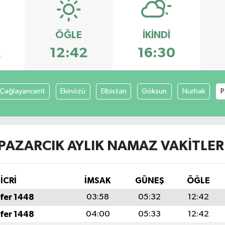
ÖĞLE
İKINDI
2
12:42
16:30
Çağlayancerit
Ekinözü
Elbistan
Göksun
Nurhak
P
PAZARCIK AYLIK NAMAZ VAKITLER
İCRİ
İMSAK
GÜNEŞ
ÖĞLE
fer 1448
03:58
05:32
12:42
fer 1448
04:00
05:33
12:42