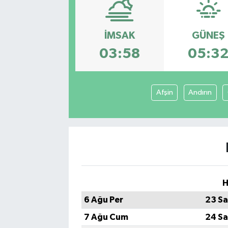
İMSAK
GÜNEŞ
03:58
05:3
Afşin
Andırın
H
6 Ağu Per
23 Sa
7 Ağu Cum
24 Sa