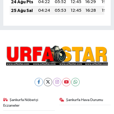
24 Ağu Pts
04:22
05:52
12:45
16:29
19:29
25 Ağu Sal
04:24
05:53
12:45
16:28
19:27
Şanlıurfa Nöbetçi
Şanlıurfa Hava Durumu
Eczaneler