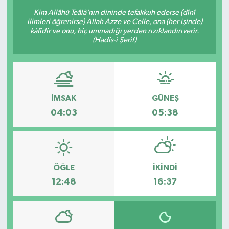
Kim Allâhü Teâlâ’nın dininde tefakkuh ederse (dînî
ilimleri öğrenirse) Allah Azze ve Celle, ona (her işinde)
kâfîdir ve onu, hiç ummadığı yerden rızıklandırıverir.
(Hadis-i Şerif)
İMSAK
GÜNEŞ
04:03
05:38
ÖĞLE
İKINDI
12:48
16:37