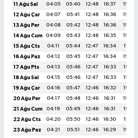
11 Ağu Sal
04:05
05:40
12:48
16:37
19:46
12 Ağu Çar
04:07
05:41
12:48
16:36
19:45
13 Ağu Per
04:08
05:42
12:48
16:36
19:44
14 Ağu Cum
04:09
05:43
12:48
16:35
19:42
15 Ağu Cts
04:11
05:44
12:47
16:34
19:41
16 Ağu Paz
04:12
05:45
12:47
16:34
19:40
17 Ağu Pts
04:13
05:46
12:47
16:33
19:38
18 Ağu Sal
04:15
05:46
12:47
16:33
19:37
19 Ağu Çar
04:16
05:47
12:46
16:32
19:36
20 Ağu Per
04:17
05:48
12:46
16:31
19:34
21 Ağu Cum
04:19
05:49
12:46
16:31
19:33
22 Ağu Cts
04:20
05:50
12:46
16:30
19:31
23 Ağu Paz
04:21
05:51
12:46
16:29
19:30