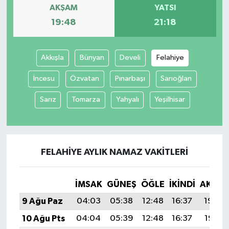
AKŞAM
YATSI
19:48
21:18
Akkışla
Bünyan
Develi
Felahiye
İncesu
Özvatan
Pınarbaşı
Sarıoğlan
Sarız
Tomarza
Yahyalı
Yeşilhisar
FELAHIYE AYLIK NAMAZ VAKITLERI
İMSAK
GÜNEŞ
ÖĞLE
İKINDI
AKŞA
9 Ağu Paz
04:03
05:38
12:48
16:37
19:48
10 Ağu Pts
04:04
05:39
12:48
16:37
19:47