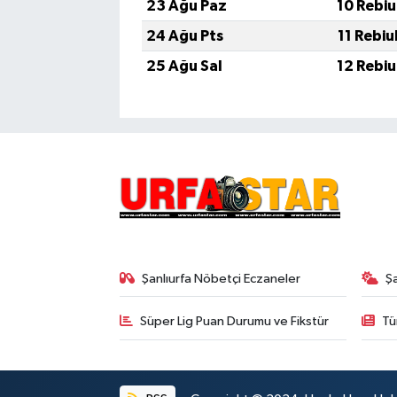
23 Ağu Paz
10 Rebiu
24 Ağu Pts
11 Rebiu
25 Ağu Sal
12 Rebiu
Şanlıurfa Nöbetçi Eczaneler
Ş
Süper Lig Puan Durumu ve Fikstür
Tü