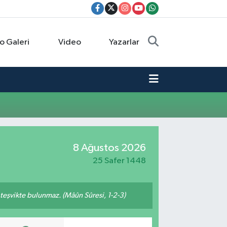
o Galeri
Video
Yazarlar
8 Ağustos 2026
25 Safer 1448
n teşvikte bulunmaz. (Mâûn Sûresi, 1-2-3)