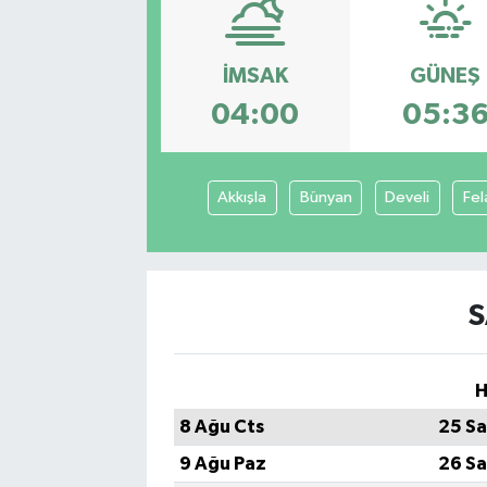
İMSAK
GÜNEŞ
04:00
05:3
Akkışla
Bünyan
Develi
Fel
S
H
8 Ağu Cts
25 Sa
9 Ağu Paz
26 Sa