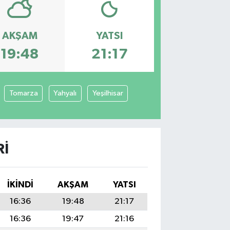
AKŞAM
YATSI
19:48
21:17
Tomarza
Yahyalı
Yeşilhisar
RI
İKINDI
AKŞAM
YATSI
16:36
19:48
21:17
16:36
19:47
21:16