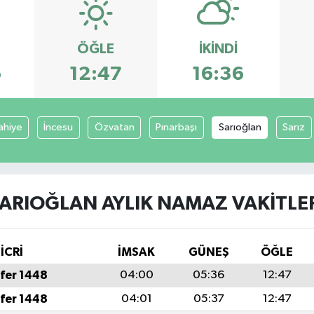
ÖĞLE
İKINDI
6
12:47
16:36
ahiye
İncesu
Özvatan
Pınarbaşı
Sarıoğlan
Sarız
ARIOĞLAN AYLIK NAMAZ VAKITLE
İCRİ
İMSAK
GÜNEŞ
ÖĞLE
fer 1448
04:00
05:36
12:47
fer 1448
04:01
05:37
12:47