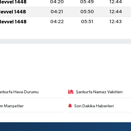
levvel 1448
04:20
05:49
12:44
levvel 1448
04:21
05:50
12:44
levvel 1448
04:22
05:51
12:43
anlıurfa Hava Durumu
Şanlıurfa Namaz Vakitleri
m Manşetler
Son Dakika Haberleri