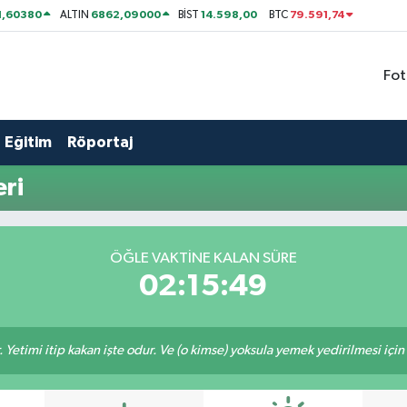
1,60380
6862,09000
14.598,00
79.591,74
ALTIN
BİST
BTC
Fot
Eğitim
Röportaj
ri
ÖĞLE VAKTİNE KALAN SÜRE
02:15:49
 Yetimi itip kakan işte odur. Ve (o kimse) yoksula yemek yedirilmesi içi