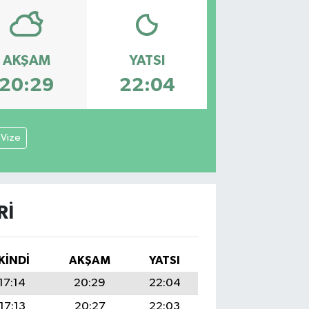
AKŞAM
YATSI
20:29
22:04
Vize
RI
İKINDI
AKŞAM
YATSI
17:14
20:29
22:04
17:13
20:27
22:03