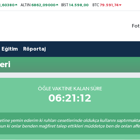
1,60380
6862,09000
14.598,00
79.591,74
ALTIN
BİST
BTC
Fot
Eğitim
Röportaj
eri
ÖĞLE VAKTİNE KALAN SÜRE
06:21:12
tine yemin ederim ki ruhları cesetlerinde oldukça kullarını saptırmakt
un ki onlar benden mağfiret talep ettikleri müddetçe ben de onları af