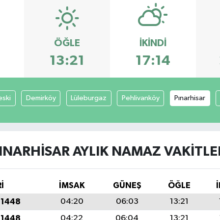
ÖĞLE
İKINDI
3
13:21
17:14
ski
Demirköy
Lüleburgaz
Pehlivanköy
Pınarhisar
INARHISAR AYLIK NAMAZ VAKITLE
İ
İMSAK
GÜNEŞ
ÖĞLE
 1448
04:20
06:03
13:21
 1448
04:22
06:04
13:21