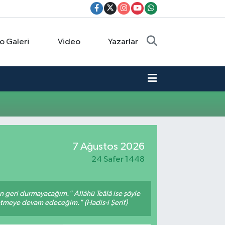
o Galeri
Video
Yazarlar
7 Ağustos 2026
24 Safer 1448
an geri durmayacağım." Allâhü Teâlâ ise şöyle
fetmeye devam edeceğim." (Hadis-i Şerif)