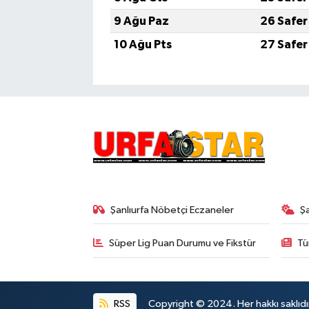
9 Ağu Paz
26 Safer
10 Ağu Pts
27 Safer
Şanlıurfa Nöbetçi Eczaneler
Ş
Süper Lig Puan Durumu ve Fikstür
Tü
RSS
Copyright © 2024. Her hakkı saklıdı