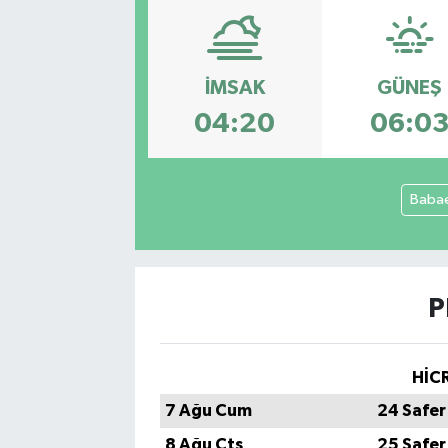
İMSAK
GÜNEŞ
04:20
06:0
Babae
P
HİCR
7 Ağu Cum
24 Safer
8 Ağu Cts
25 Safer