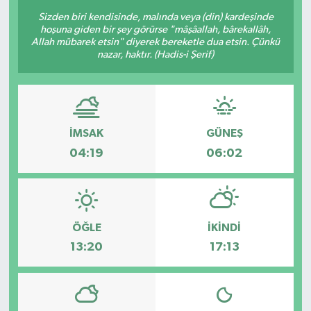
Sizden biri kendisinde, malında veya (din) kardeşinde
hoşuna giden bir şey görürse "mâşâallah, bârekallâh,
Allah mübarek etsin" diyerek bereketle dua etsin. Çünkü
nazar, haktır. (Hadis-i Şerif)
İMSAK
GÜNEŞ
04:19
06:02
ÖĞLE
İKINDI
13:20
17:13