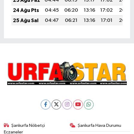
23 Ağu Paz
04:44
06:19
13:17
17:02
20:05
24 Ağu Pts
04:45
06:20
13:16
17:02
20:03
25 Ağu Sal
04:47
06:21
13:16
17:01
20:02
Şanlıurfa Nöbetçi
Şanlıurfa Hava Durumu
Eczaneler