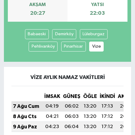
AKŞAM
YATSI
20:27
22:03
Babaeski
Demirköy
Lüleburgaz
Pehlivanköy
Pınarhisar
Vize
VIZE AYLIK NAMAZ VAKITLERI
İMSAK
GÜNEŞ
ÖĞLE
İKINDI
AKŞA
7 Ağu Cum
04:19
06:02
13:20
17:13
20:27
8 Ağu Cts
04:21
06:03
13:20
17:12
20:26
9 Ağu Paz
04:23
06:04
13:20
17:12
20:25