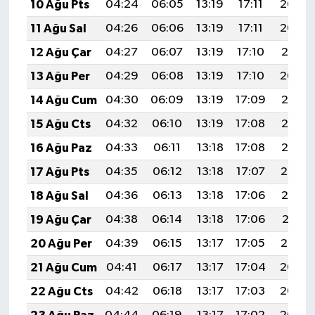
10 Ağu Pts
04:24
06:05
13:19
17:11
20:24
11 Ağu Sal
04:26
06:06
13:19
17:11
20:22
12 Ağu Çar
04:27
06:07
13:19
17:10
20:21
13 Ağu Per
04:29
06:08
13:19
17:10
20:20
14 Ağu Cum
04:30
06:09
13:19
17:09
20:18
15 Ağu Cts
04:32
06:10
13:19
17:08
20:17
16 Ağu Paz
04:33
06:11
13:18
17:08
20:15
17 Ağu Pts
04:35
06:12
13:18
17:07
20:14
18 Ağu Sal
04:36
06:13
13:18
17:06
20:13
19 Ağu Çar
04:38
06:14
13:18
17:06
20:11
20 Ağu Per
04:39
06:15
13:17
17:05
20:10
21 Ağu Cum
04:41
06:17
13:17
17:04
20:08
22 Ağu Cts
04:42
06:18
13:17
17:03
20:07