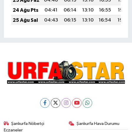
23 Ağu Paz
04:40
06:13
13:10
16:55
19:57
24 Ağu Pts
04:41
06:14
13:10
16:55
19:56
25 Ağu Sal
04:43
06:15
13:10
16:54
19:54
Şanlıurfa Nöbetçi
Şanlıurfa Hava Durumu
Eczaneler