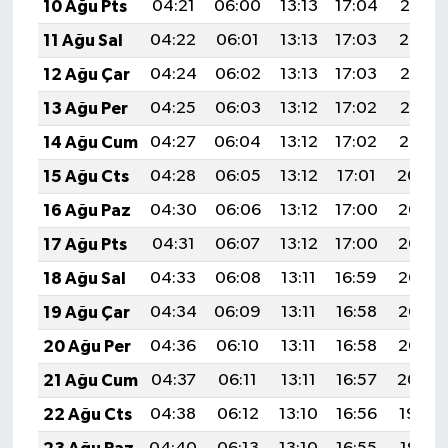
10 Ağu Pts
04:21
06:00
13:13
17:04
20:16
11 Ağu Sal
04:22
06:01
13:13
17:03
20:14
12 Ağu Çar
04:24
06:02
13:13
17:03
20:13
13 Ağu Per
04:25
06:03
13:12
17:02
20:12
14 Ağu Cum
04:27
06:04
13:12
17:02
20:10
15 Ağu Cts
04:28
06:05
13:12
17:01
20:09
16 Ağu Paz
04:30
06:06
13:12
17:00
20:07
17 Ağu Pts
04:31
06:07
13:12
17:00
20:06
18 Ağu Sal
04:33
06:08
13:11
16:59
20:05
19 Ağu Çar
04:34
06:09
13:11
16:58
20:03
20 Ağu Per
04:36
06:10
13:11
16:58
20:02
21 Ağu Cum
04:37
06:11
13:11
16:57
20:00
22 Ağu Cts
04:38
06:12
13:10
16:56
19:59