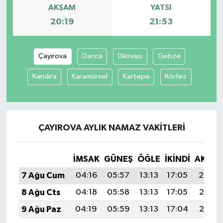
AKŞAM
YATSI
20:19
21:53
Çayırova
Darıca
Dilovası
Gebze
Kandıra
Karamürsel
Kartepe
Körfez
ÇAYIROVA AYLIK NAMAZ VAKITLERI
İMSAK
GÜNEŞ
ÖĞLE
İKINDI
AKŞA
7 Ağu Cum
04:16
05:57
13:13
17:05
20:19
8 Ağu Cts
04:18
05:58
13:13
17:05
20:18
9 Ağu Paz
04:19
05:59
13:13
17:04
20:17