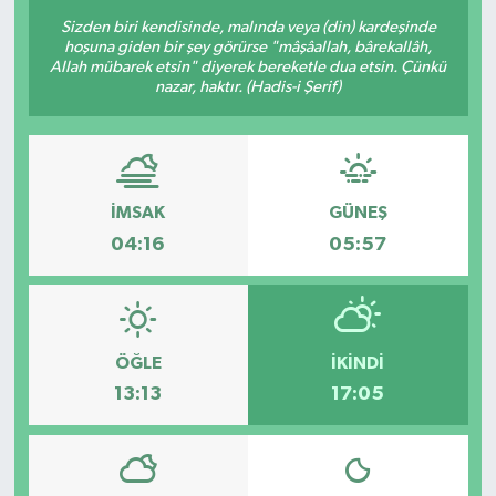
Sizden biri kendisinde, malında veya (din) kardeşinde
hoşuna giden bir şey görürse "mâşâallah, bârekallâh,
Allah mübarek etsin" diyerek bereketle dua etsin. Çünkü
nazar, haktır. (Hadis-i Şerif)
İMSAK
GÜNEŞ
04:16
05:57
ÖĞLE
İKINDI
13:13
17:05