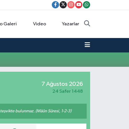
o Galeri
Video
Yazarlar
7 Ağustos 2026
24 Safer 1448
n teşvikte bulunmaz. (Mâûn Sûresi, 1-2-3)