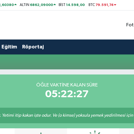
1,60380
6862,09000
14.598,00
79.591,74
ALTIN
BİST
BTC
Fot
Eğitim
Röportaj
ÖĞLE VAKTİNE KALAN SÜRE
05:22:27
 Yetimi itip kakan işte odur. Ve (o kimse) yoksula yemek yedirilmesi içi