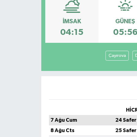
İMSAK
GÜNEŞ
04:15
05:5
Çayırova
HİCR
7 Ağu Cum
24 Safer
8 Ağu Cts
25 Safer