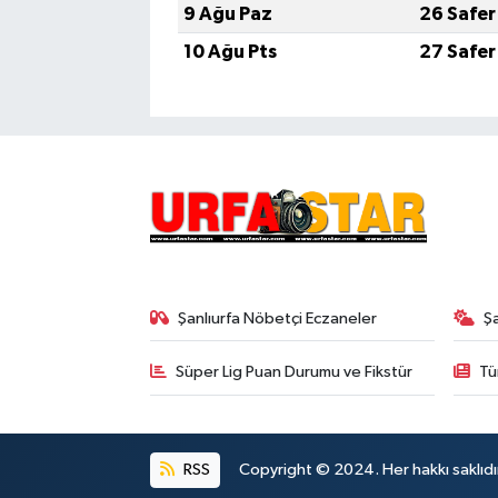
9 Ağu Paz
26 Safer
10 Ağu Pts
27 Safer
Şanlıurfa Nöbetçi Eczaneler
Ş
Süper Lig Puan Durumu ve Fikstür
Tü
RSS
Copyright © 2024. Her hakkı saklıdı