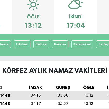
ÖĞLE
İKINDI
6
13:12
17:04
Darıca
Dilovası
Gebze
Kandıra
Karamürsel
Karte
KÖRFEZ AYLIK NAMAZ VAKITLERI
İ
İMSAK
GÜNEŞ
ÖĞLE
 1448
04:15
05:56
13:12
 1448
04:17
05:57
13:12