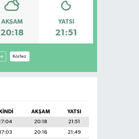
AKŞAM
YATSI
20:18
21:51
pe
Körfez
İKINDI
AKŞAM
YATSI
17:04
20:18
21:51
17:03
20:16
21:49