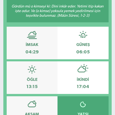
Gördün mü o kimseyi ki: Dini inkâr eder. Yetimi itip kakan
işte odur. Ve (o kimse) yoksula yemek yedirilmesi için
teşvikte bulunmaz. (Mâûn Sûresi, 1-2-3)
İMSAK
GÜNEŞ
04:29
06:05
ÖĞLE
İKINDI
13:15
17:04
AKŞAM
YATSI