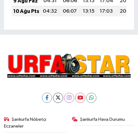
9 Ağu Paz
04:31
06:06
13:15
17:04
20:15
10 Ağu Pts
04:32
06:07
13:15
17:03
20:13
Şanlıurfa Nöbetçi
Şanlıurfa Hava Durumu
Eczaneler