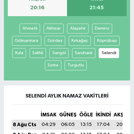
20:16
21:45
Ahmetli
Akhisar
Alaşehir
Demirci
Gölmarmara
Gördes
Kırkağaç
Köprübaşı
Kula
Salihli
Sarıgöl
Saruhanlı
Selendi
Soma
Turgutlu
SELENDI AYLIK NAMAZ VAKITLERI
İMSAK
GÜNEŞ
ÖĞLE
İKINDI
AKŞAM
8 Ağu Cts
04:29
06:05
13:15
17:04
20:16