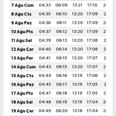
7 Ağu Cum
04:33
06:09
13:21
17:10
20:22
8 Ağu Cts
04:35
06:10
13:20
17:09
20:21
9 Ağu Paz
04:36
06:11
13:20
17:09
20:20
10 Ağu Pts
04:37
06:12
13:20
17:09
20:19
11 Ağu Sal
04:39
06:13
13:20
17:08
20:17
12 Ağu Çar
04:40
06:14
13:20
17:08
20:16
13 Ağu Per
04:41
06:15
13:20
17:07
20:15
14 Ağu Cum
04:43
06:15
13:20
17:07
20:14
15 Ağu Cts
04:44
06:16
13:19
17:06
20:12
16 Ağu Paz
04:45
06:17
13:19
17:05
20:11
17 Ağu Pts
04:47
06:18
13:19
17:05
20:10
18 Ağu Sal
04:48
06:19
13:19
17:04
20:08
19 Ağu Çar
04:49
06:20
13:18
17:04
20:07