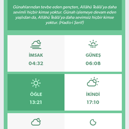
Günahlarından tevbe eden gençten, Allâhü Teâlâ’ya daha
sevimli hiçbir kimse yoktur. Günah işlemeye devam eden
yaşlıdan da, Allâhü Teâlâ’ya daha sevimsiz hiçbir kimse
yoktur. (Hadis-i Şerif)
İMSAK
GÜNEŞ
04:32
06:08
ÖĞLE
İKINDI
13:21
17:10