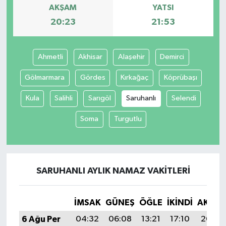
AKŞAM
YATSI
20:23
21:53
Ahmetli
Akhisar
Alaşehir
Demirci
Gölmarmara
Gördes
Kırkağaç
Köprübaşı
Kula
Salihli
Sarıgöl
Saruhanlı
Selendi
Soma
Turgutlu
SARUHANLI AYLIK NAMAZ VAKITLERI
İMSAK
GÜNEŞ
ÖĞLE
İKINDI
AKŞA
6 Ağu Per
04:32
06:08
13:21
17:10
20:23