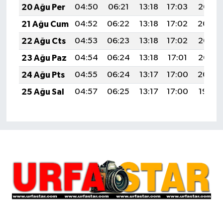
20 Ağu Per
04:50
06:21
13:18
17:03
20:06
21 Ağu Cum
04:52
06:22
13:18
17:02
20:04
22 Ağu Cts
04:53
06:23
13:18
17:02
20:03
23 Ağu Paz
04:54
06:24
13:18
17:01
20:02
24 Ağu Pts
04:55
06:24
13:17
17:00
20:00
25 Ağu Sal
04:57
06:25
13:17
17:00
19:59