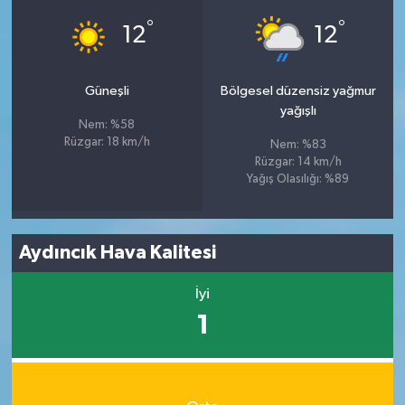
°
°
12
12
Güneşli
Bölgesel düzensiz yağmur
yağışlı
Nem: %58
Rüzgar: 18 km/h
Nem: %83
Rüzgar: 14 km/h
Yağış Olasılığı: %89
Aydıncık Hava Kalitesi
İyi
1