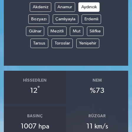
Akdeniz
Anamur
Aydıncık
Bozyazı
Çamlıyayla
Erdemli
Gülnar
Mezitli
Mut
Silifke
Tarsus
Toroslar
Yenişehir
HISSEDILEN
NEM
°
12
%73
BASINÇ
RÜZGAR
1007
11
hpa
km/s