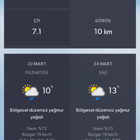
ÇIY
GÖRÜŞ
7.1
10
km
23 MART
24 MART
PAZARTESI
SALI
°
°
10
13
Bölgesel düzensiz yağmur
Bölgesel düzensiz yağmur
yağışlı
yağışlı
Nem: %73
Nem: %73
Rüzgar: 19 km/h
Rüzgar: 18 km/h