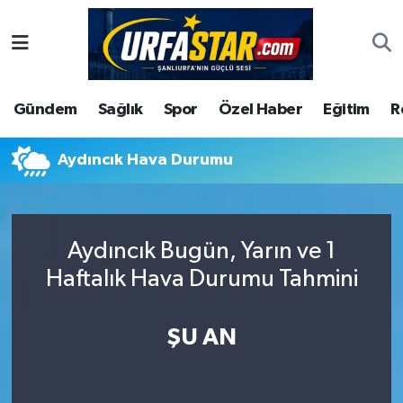
ASAYİS
Şanlıurfa Nöbetçi Eczaneler
Gündem
Sağlık
Spor
Özel Haber
Eğitim
R
ÇEVRE
Şanlıurfa Hava Durumu
DUNYA
Şanlıurfa Namaz Vakitleri
Aydıncık Hava Durumu
Eğitim
Şanlıurfa Trafik Yoğunluk Haritası
Aydıncık Bugün, Yarın ve 1
Ekonomi
Süper Lig Puan Durumu ve Fikstür
Haftalık Hava Durumu Tahmini
Gündem
Tüm Manşetler
ŞU AN
Kültür
Son Dakika Haberleri
Magazin
Haber Arşivi