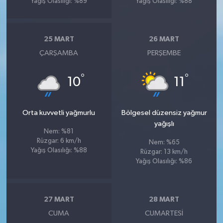
Yağış Olasılığı: %89
Yağış Olasılığı: %88
25 MART
26 MART
ÇARŞAMBA
PERŞEMBE
°
°
10
11
Orta kuvvetli yağmurlu
Bölgesel düzensiz yağmur
yağışlı
Nem: %81
Rüzgar: 6 km/h
Nem: %65
Yağış Olasılığı: %88
Rüzgar: 13 km/h
Yağış Olasılığı: %86
27 MART
28 MART
CUMA
CUMARTESI