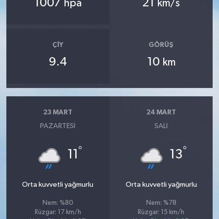
1007
21
hpa
km/s
ÇIY
GÖRÜŞ
9.4
10
km
23 MART
24 MART
PAZARTESI
SALI
°
°
11
13
Orta kuvvetli yağmurlu
Orta kuvvetli yağmurlu
Nem: %80
Nem: %78
Rüzgar: 17 km/h
Rüzgar: 15 km/h