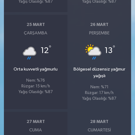
Yağış Olasılığı: %87
Yağış Olasılığı: %87
25 MART
26 MART
ÇARŞAMBA
PERŞEMBE
°
°
12
13
Orta kuvvetli yağmurlu
Bölgesel düzensiz yağmur
yağışlı
Nem: %76
Rüzgar: 15 km/h
Nem: %71
Yağış Olasılığı: %87
Rüzgar: 17 km/h
Yağış Olasılığı: %87
27 MART
28 MART
CUMA
CUMARTESI