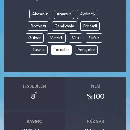
Akdeniz
Anamur
Aydıncık
Bozyazı
Çamlıyayla
Erdemli
Gülnar
Mezitli
Mut
Silifke
Tarsus
Toroslar
Yenişehir
HISSEDILEN
NEM
°
8
%100
BASINÇ
RÜZGAR