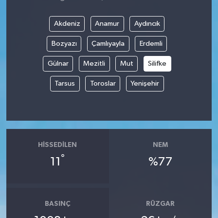
Akdeniz
Anamur
Aydıncık
Bozyazı
Çamlıyayla
Erdemli
Gülnar
Mezitli
Mut
Silifke
Tarsus
Toroslar
Yenişehir
HISSEDILEN
NEM
°
11
%77
BASINÇ
RÜZGAR