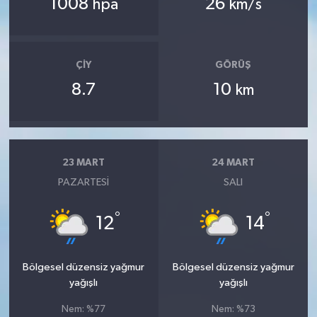
1008
26
hpa
km/s
ÇIY
GÖRÜŞ
8.7
10
km
23 MART
24 MART
PAZARTESI
SALI
°
°
12
14
Bölgesel düzensiz yağmur
Bölgesel düzensiz yağmur
yağışlı
yağışlı
Nem: %77
Nem: %73