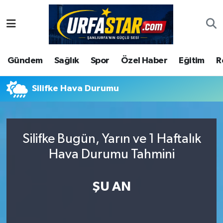
ASAYİS
Şanlıurfa Nöbetçi Eczaneler
Gündem
Sağlık
Spor
Özel Haber
Eğitim
R
ÇEVRE
Şanlıurfa Hava Durumu
DUNYA
Şanlıurfa Namaz Vakitleri
Silifke Hava Durumu
Eğitim
Şanlıurfa Trafik Yoğunluk Haritası
Silifke Bugün, Yarın ve 1 Haftalık
Ekonomi
Süper Lig Puan Durumu ve Fikstür
Hava Durumu Tahmini
Gündem
Tüm Manşetler
ŞU AN
Kültür
Son Dakika Haberleri
Magazin
Haber Arşivi