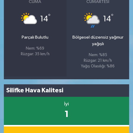
CUMA
CUMARTESI
°
°
14
14
Parçalı Bulutlu
Bölgesel düzensiz yağmur
yağışlı
Nem: %69
Rüzgar: 35 km/h
Nem: %85
Rüzgar: 21 km/h
Yağış Olasılığı: %86
Silifke Hava Kalitesi
İyi
1