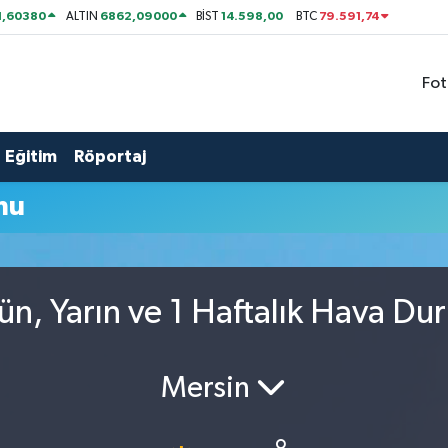
1,60380
6862,09000
14.598,00
79.591,74
ALTIN
BİST
BTC
Fot
Eğitim
Röportaj
mu
ün, Yarın ve 1 Haftalık Hava Du
Mersin