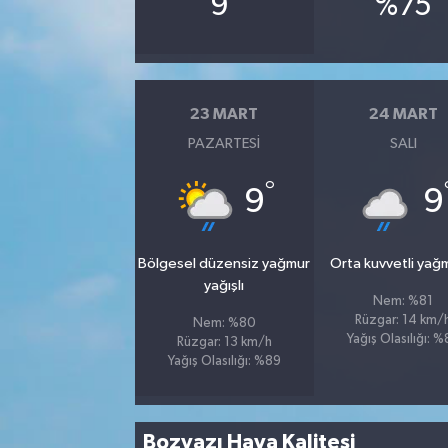
9
%75
23 MART
24 MART
PAZARTESI
SALI
°
9
9
Bölgesel düzensiz yağmur
Orta kuvvetli yağ
yağışlı
Nem: %81
Rüzgar: 14 km/
Nem: %80
Yağış Olasılığı: 
Rüzgar: 13 km/h
Yağış Olasılığı: %89
Bozyazı Hava Kalitesi