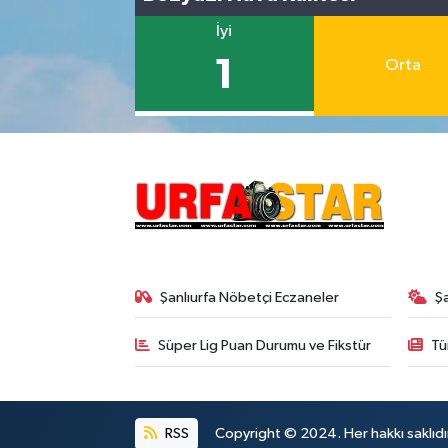
İyi
1
Orta
Şanlıurfa Nöbetçi Eczaneler
Ş
Süper Lig Puan Durumu ve Fikstür
Tü
RSS
Copyright © 2024. Her hakkı saklıdı