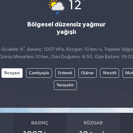
°
12
Bölgesel düzensiz yağmur
yağışlı
°
Sıcaklık: 9
, Basınç: 1007 hPa, Rüzgar: 10 km/s, Toplam Yağış
Görüş Mesafesi: 10 km, Gün Doğumu: 6:50, Gün Batımı: 19:0
Bozyazı
Çamlıyayla
Erdemli
Gülnar
Mezitli
Mu
Yenişehir
BASINÇ
RÜZGAR