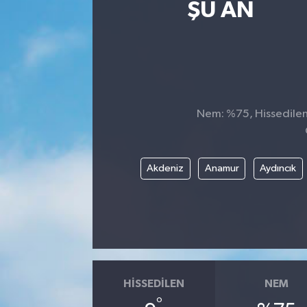
ŞU AN
Nem: %75, Hissedilen 
Akdeniz
Anamur
Aydıncık
HISSEDILEN
NEM
°