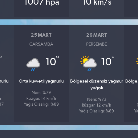
1007
10
hpa
km/s
25 MART
26 MART
ÇARŞAMBA
PERŞEMBE
°
°
°
10
10
murlu
Orta kuvvetli yağmurlu
Bölgesel düzensiz yağmur
Bölge
yağışlı
Nem: %79
h
Rüzgar: 14 km/h
Nem: %73
%87
Yağış Olasılığı: %89
Rüzgar: 12 km/h
Yağış Olasılığı: %89
Ya