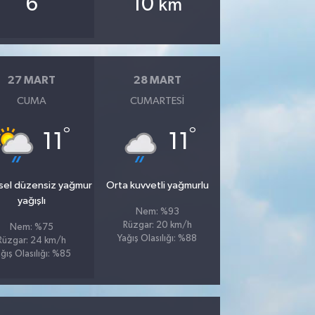
6
10
km
27 MART
28 MART
CUMA
CUMARTESI
°
°
11
11
sel düzensiz yağmur
Orta kuvvetli yağmurlu
yağışlı
Nem: %93
Rüzgar: 20 km/h
Nem: %75
Yağış Olasılığı: %88
Rüzgar: 24 km/h
ğış Olasılığı: %85