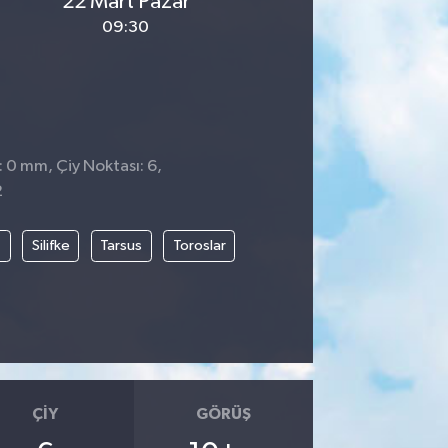
22 Mart Pazar
09:30
: 0 mm, Çiy Noktası: 6,
2
t
Silifke
Tarsus
Toroslar
ÇIY
GÖRÜŞ