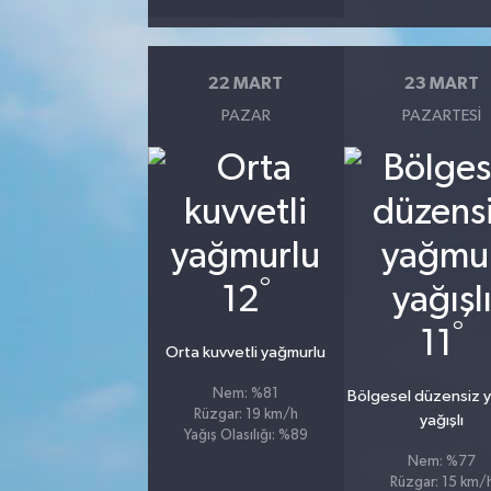
22 MART
23 MART
PAZAR
PAZARTESI
°
12
°
11
Orta kuvvetli yağmurlu
Nem: %81
Bölgesel düzensiz 
Rüzgar: 19 km/h
yağışlı
Yağış Olasılığı: %89
Nem: %77
Rüzgar: 15 km/