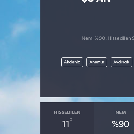
Nem: %90, Hissedilen Sı
Akdeniz
Anamur
Aydıncık
HISSEDILEN
NEM
°
11
%90