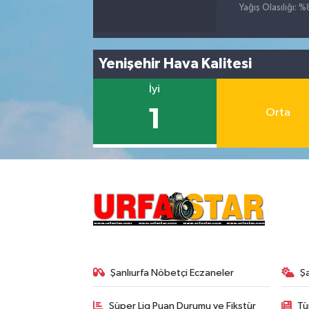
Yağış Olasılığı: 
Yenişehir Hava Kalitesi
İyi
1
Orta
Şanlıurfa Nöbetçi Eczaneler
Ş
Süper Lig Puan Durumu ve Fikstür
Tü