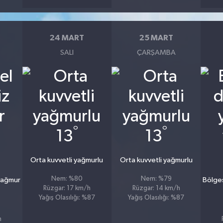
24 MART
25 MART
SALI
ÇARŞAMBA
°
°
13
13
Orta kuvvetli yağmurlu
Orta kuvvetli yağmurlu
Nem: %80
Nem: %79
yağmur
Bölge
Rüzgar: 17 km/h
Rüzgar: 14 km/h
Yağış Olasılığı: %87
Yağış Olasılığı: %87
h