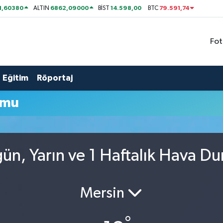
1,60380
6862,09000
14.598,00
79.591,74
ALTIN
BİST
BTC
Fot
Eğitim
Röportaj
umu
gün, Yarın ve 1 Haftalık Hava D
Mersin