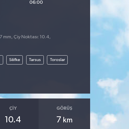
06:00
 7 mm, Çiy Noktası: 10.4,
t
Silifke
Tarsus
Toroslar
ÇIY
GÖRÜŞ
10.4
7
km