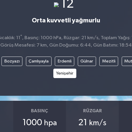
°
12
Orta kuvvetli yağmurlu
°
caklık: 11
, Basınç: 1000 hPa, Rüzgar: 21 km/s, Toplam Yağış:
Görüş Mesafesi: 7 km, Gün Doğumu: 6:44, Gün Batımı: 18:54
Bozyazı
Çamlıyayla
Erdemli
Gülnar
Mezitli
Mu
Yenişehir
BASINÇ
RÜZGAR
1000
21
hpa
km/s