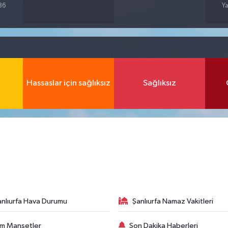
%86
Ya
Hassaslar için sağlıksız
Sağlıksız
anlıurfa Hava Durumu
Şanlıurfa Namaz Vakitleri
m Manşetler
Son Dakika Haberleri