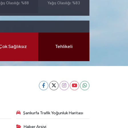
ğış Olasılığı: %88
Yağış Olasılığı: %83
Çok Sağlıksız
Tehlikeli
Şanlıurfa Trafik Yoğunluk Haritası
Haber Arşivi