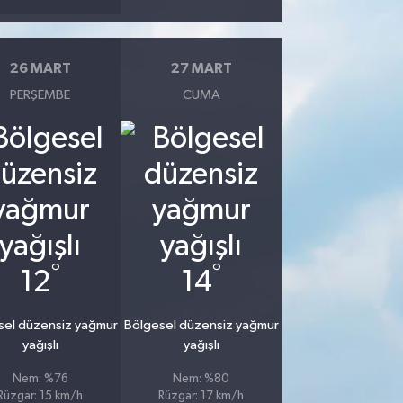
26 MART
27 MART
PERŞEMBE
CUMA
°
°
12
14
sel düzensiz yağmur
Bölgesel düzensiz yağmur
yağışlı
yağışlı
Nem: %76
Nem: %80
Rüzgar: 15 km/h
Rüzgar: 17 km/h