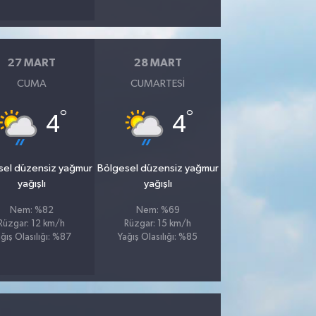
27 MART
28 MART
CUMA
CUMARTESI
°
°
4
4
sel düzensiz yağmur
Bölgesel düzensiz yağmur
yağışlı
yağışlı
Nem: %82
Nem: %69
Rüzgar: 12 km/h
Rüzgar: 15 km/h
ğış Olasılığı: %87
Yağış Olasılığı: %85