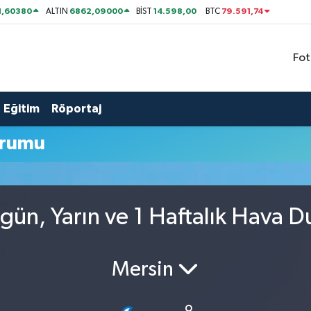
1,60380
6862,09000
14.598,00
79.591,74
ALTIN
BİST
BTC
Fot
Eğitim
Röportaj
urumu
gün, Yarın ve 1 Haftalık Hava 
Mersin