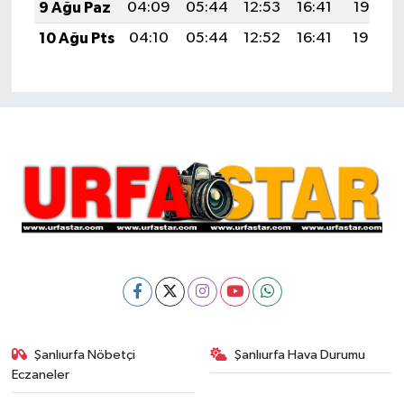
9 Ağu Paz
04:09
05:44
12:53
16:41
19:52
10 Ağu Pts
04:10
05:44
12:52
16:41
19:50
Şanlıurfa Nöbetçi
Şanlıurfa Hava Durumu
Eczaneler