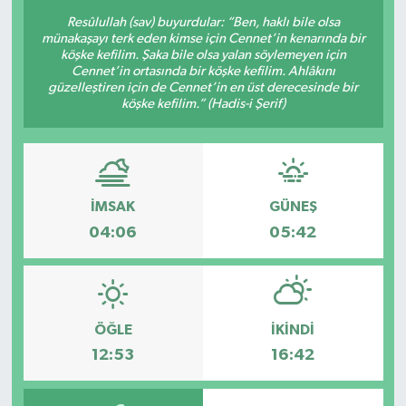
Resûlullah (sav) buyurdular: “Ben, haklı bile olsa
münakaşayı terk eden kimse için Cennet’in kenarında bir
köşke kefilim. Şaka bile olsa yalan söylemeyen için
Cennet’in ortasında bir köşke kefilim. Ahlâkını
güzelleştiren için de Cennet’in en üst derecesinde bir
köşke kefilim.” (Hadis-i Şerif)
İMSAK
GÜNEŞ
04:06
05:42
ÖĞLE
İKINDI
12:53
16:42