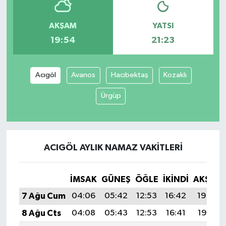
AKŞAM
YATSI
19:54
21:23
Acıgöl
Avanos
Hacıbektaş
Kozaklı
Ürgüp
ACIGÖL AYLIK NAMAZ VAKITLERI
İMSAK
GÜNEŞ
ÖĞLE
İKINDI
AKŞAM
7 Ağu Cum
04:06
05:42
12:53
16:42
19:54
8 Ağu Cts
04:08
05:43
12:53
16:41
19:53