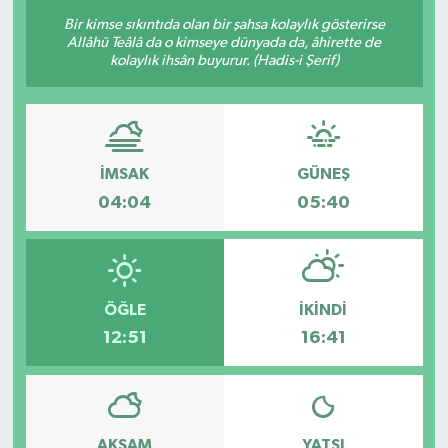
Bir kimse sıkıntıda olan bir şahsa kolaylık gösterirse
Allâhü Teâlâ da o kimseye dünyada da, âhirette de
kolaylık ihsân buyurur. (Hadis-i Şerif)
İMSAK
GÜNEŞ
04:04
05:40
ÖĞLE
İKINDI
12:51
16:41
AKŞAM
YATSI