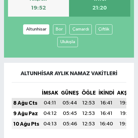
19:52
21:20
Altunhisar
Bor
Çamardı
Çiftlik
Ulukışla
ALTUNHISAR AYLIK NAMAZ VAKITLERI
İMSAK
GÜNEŞ
ÖĞLE
İKINDI
AKŞAM
8 Ağu Cts
04:11
05:44
12:53
16:41
19:52
9 Ağu Paz
04:12
05:45
12:53
16:41
19:51
10 Ağu Pts
04:13
05:46
12:53
16:40
19:50