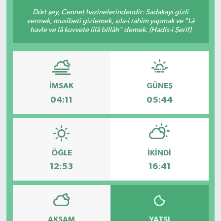
Dört şey, Cennet hazinelerindendir: Sadakayı gizli
vermek, musibeti gizlemek, sıla-i rahim yapmak ve "Lâ
havle ve lâ kuvvete illâ billâh" demek. (Hadis-i Şerif)
İMSAK
GÜNEŞ
04:11
05:44
ÖĞLE
İKINDI
12:53
16:41
AKŞAM
YATSI