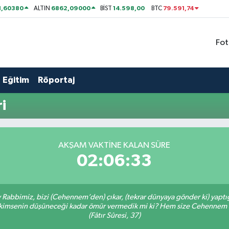
1,60380
6862,09000
14.598,00
79.591,74
ALTIN
BİST
BTC
Fot
Eğitim
Röportaj
i
AKŞAM VAKTİNE KALAN SÜRE
02:06:33
Ey Rabbimiz, bizi (Cehennem’den) çıkar, (tekrar dünyaya gönder ki) yapt
bir kimsenin düşüneceği kadar ömür vermedik mi ki? Hem size Cehennem
(Fâtır Sûresi, 37)