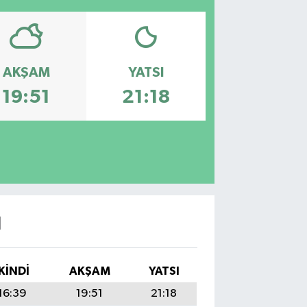
AKŞAM
YATSI
19:51
21:18
I
İKINDI
AKŞAM
YATSI
16:39
19:51
21:18