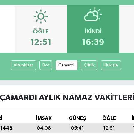
ÖĞLE
İKINDI
12:51
16:39
Altunhisar
Bor
Çamardı
Çiftlik
Ulukışla
ÇAMARDI AYLIK NAMAZ VAKITLER
İ
İMSAK
GÜNEŞ
ÖĞLE
 1448
04:08
05:41
12:51