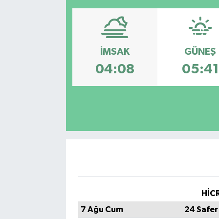
İMSAK
GÜNEŞ
04:08
05:41
HİCR
7 Ağu Cum
24 Safer