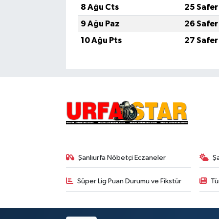
8 Ağu Cts
25 Safer
9 Ağu Paz
26 Safer
10 Ağu Pts
27 Safer
Şanlıurfa Nöbetçi Eczaneler
Ş
Süper Lig Puan Durumu ve Fikstür
Tü