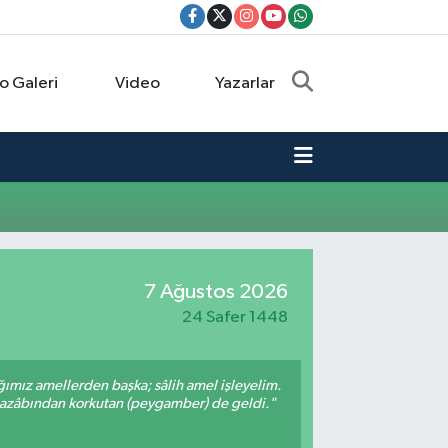
o Galeri
Video
Yazarlar
7 Ağustos 2026
24 Safer 1448
ığımız amellerden başka; sâlih amel işleyelim.
 azâbından korkutan (peygamber) de geldi."