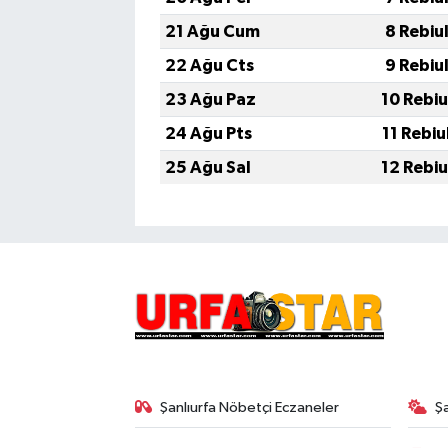
21 Ağu Cum
8 Rebiu
22 Ağu Cts
9 Rebiu
23 Ağu Paz
10 Rebiu
24 Ağu Pts
11 Rebiu
25 Ağu Sal
12 Rebiu
Şanlıurfa Nöbetçi Eczaneler
Ş