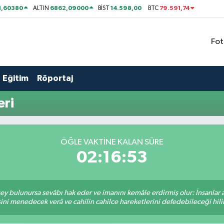
1,60380
6862,09000
14.598,00
79.591,74
ALTIN
BİST
BTC
Fot
Eğitim
Röportaj
ri
ÖĞLE VAKTİNE KALAN SÜRE
02:16:52
 şey bulunursa sevâbı hak eder ve imanını kemâle erdirmiş olur: İnsanlar 
ini menedecek verâ ve cahilin cahilce hareketlerini defedebileceği hili