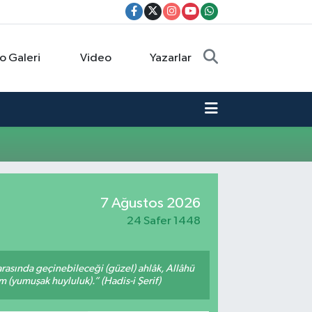
o Galeri
Video
Yazarlar
7 Ağustos 2026
24 Safer 1448
arasında geçinebileceği (güzel) ahlâk, Allâhü
m (yumuşak huyluluk).” (Hadis-i Şerif)