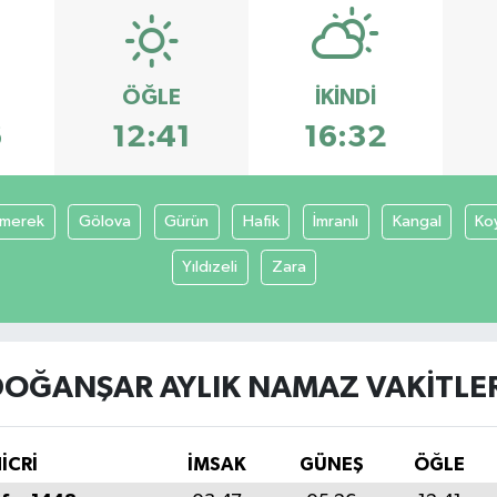
ÖĞLE
İKINDI
6
12:41
16:32
merek
Gölova
Gürün
Hafik
İmranlı
Kangal
Ko
Yıldızeli
Zara
OĞANŞAR AYLIK NAMAZ VAKITLER
İCRİ
İMSAK
GÜNEŞ
ÖĞLE