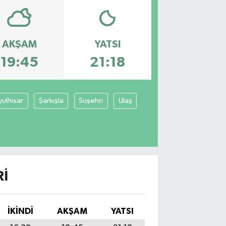
AKŞAM
YATSI
19:45
21:18
yulhisar
Şarkışla
Suşehri
Ulaş
I
İKINDI
AKŞAM
YATSI