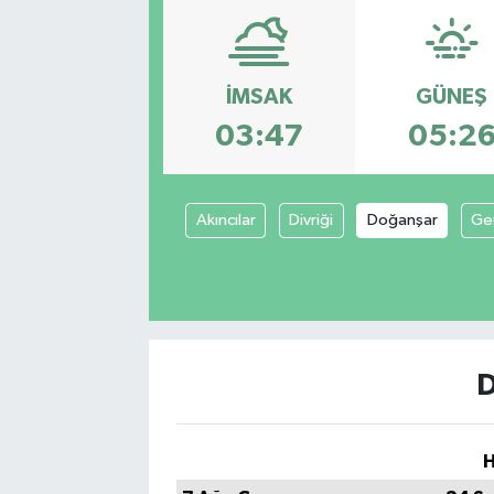
İMSAK
GÜNEŞ
03:47
05:2
Akıncılar
Divriği
Doğanşar
Ge
D
H